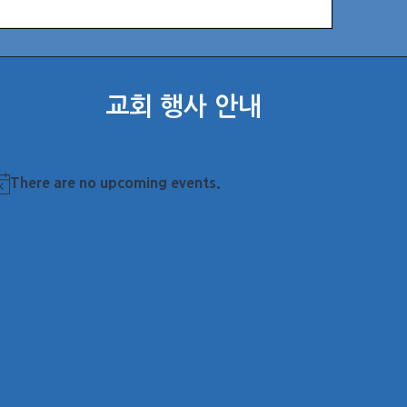
교회 행사 안내
There are no upcoming events.
otice