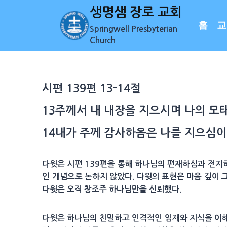
Skip
생명샘 장로 교회
to
홈
교
Springwell Presbyterian
content
Church
시편 139편 13-14절
13
주께서 내 내장을 지으시며 나의
모
14
내가 주께
감사
하옴은 나를 지으심이
다윗은 시편 139편을 통해 하나님의 편재하심과 전지
인 개념으로 논하지 않았다. 다윗의 표현은 마음 깊이 
다윗은 오직 창조주 하나님만을 신뢰했다.
다윗은 하나님의 친밀하고 인격적인 임재와 지식을 이해