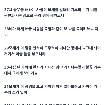
27
그
동무
를 해하는 사람이
모세
를 밀뜨려 가로되 누가 너를
관원과 재판장으로 우리 위에 세웠느냐
28
네가 어제
애굽
사람을 죽임과 같이 또 나를 죽이려느냐 하
니
29
모세
가 이 말을 인하여
도주
하여
미디안
땅에서
나그네
되어
거기서 아들 둘을 낳으니라
30
사십 년이 차매
천사
가 시내산
광야
가시나무
떨기
불꽃
가운
데서 그에게 보이거늘
31
모세
가 이 광경을 보고 기이히 여겨 알아보려고 가까이 가니
주의 소리 있어