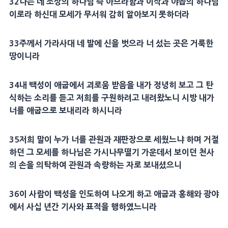
32
나는 네 조상의 하나님 즉
아브라함
과
이삭
과
야곱
의 하나님
이로라 하신대
모세
가 무서워 감히 알아보지 못하더라
33
주께서 가라사대 네 발에 신을 벗으라 너 섰는 곳은
거룩
한
땅이니라
34
내 백성이
애굽
에서 괴로움 받음을 내가 정녕히 보고 그
탄
식
하는 소리를 듣고 저희를
구원
하려고 내려왔노니 시방 내가
너를
애굽
으로 보내리라 하시니라
35
저희 말이 누가 너를 관원과 재판장으로 세웠느냐 하며 거절
하던 그
모세
를 하나님은
가시나무
떨기 가운데서 보이던
천사
의 손을 의탁하여 관원과 속량하는 자로 보내셨으니
36
이 사람이 백성을 인도하여 나오게 하고
애굽
과
홍해
와
광야
에서 사십 년간
기사
와
표적
을 행하였느니라