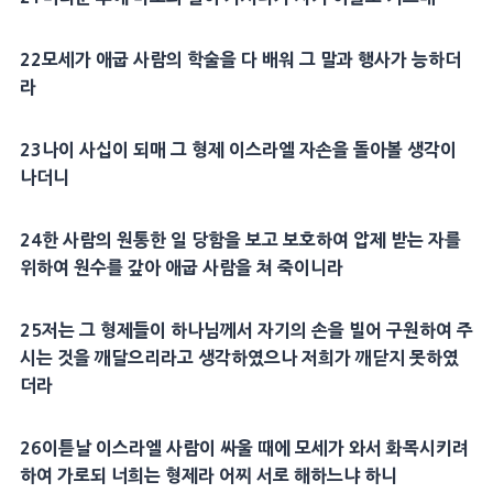
22
모세
가
애굽
사람의 학술을 다 배워 그 말과 행사가 능하더
라
23
나이 사십이 되매 그
형제
이스라엘 자손을 돌아볼 생각이
나더니
24
한 사람의 원통한 일 당함을 보고 보호하여 압제 받는 자를
위하여 원수를 갚아
애굽
사람을 쳐 죽이니라
25
저는 그
형제
들이 하나님께서 자기의 손을 빌어
구원
하여 주
시는 것을 깨달으리라고 생각하였으나 저희가 깨닫지 못하였
더라
26
이튿날 이스라엘 사람이 싸울 때에
모세
가 와서 화목시키려
하여 가로되 너희는
형제
라 어찌 서로 해하느냐 하니