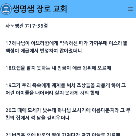
Skip
생명샘 장로 교회
to
content
사도행전 7:17-36절
17
하나님이
아브라함
에게
약속
하신 때가 가까우매 이스라엘
백성이
애굽
에서 번성하여 많아졌더니
18
요셉
을 알지 못하는 새 임금이
애굽
왕위에 오르매
19
그가 우리 족속에게 궤계를 써서 조상들을 괴롭게 하여 그
어린 아이들을 내어버려 살지 못하게 하려 할쌔
20
그 때에
모세
가 났는데 하나님 보시기에 아름다운지라 그 부
친의 집에서 석 달을 길리우더니
21
버리운 후에
바로
의
딸
이 가져다가 자기 아들로 기르매