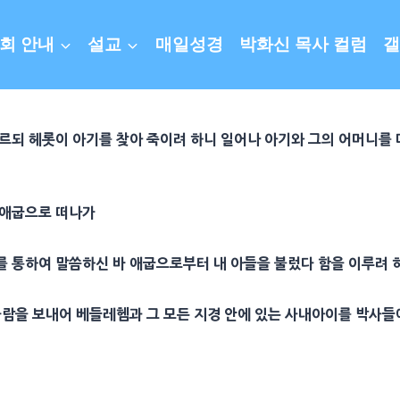
회 안내
설교
매일성경
박화신 목사 컬럼
갤
이르되
헤롯
이 아기를 찾아 죽이려 하니 일어나 아기와 그의
어머니
를
애굽
으로 떠나가
를 통하여 말씀하신 바
애굽
으로부터 내 아들을 불렀다 함을 이루려
사람을 보내어
베들레헴
과 그 모든 지경 안에 있는 사내아이를
박사
들