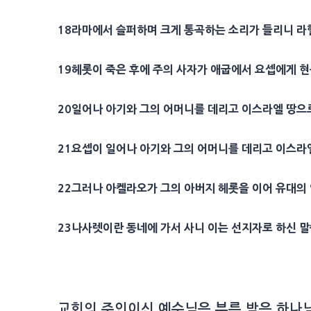
18
라마
에서 슬퍼하며 크게 통곡하는 소리가 들리니
라
19
헤롯
이 죽은 후에 주의
사자
가
애굽
에서
요셉
에게 
20
일어나 아기와 그의
어머니
를 데리고 이스라엘 땅으
21
요셉
이 일어나 아기와 그의
어머니
를 데리고 이스라
22
그러나
아켈라오
가 그의
아버지
헤롯
을 이어
유대
의
23
나사렛이란 동네에 가서 사니 이는
선지자
로 하신 
교회의 주인이신 예수님은 부름 받은 하나님