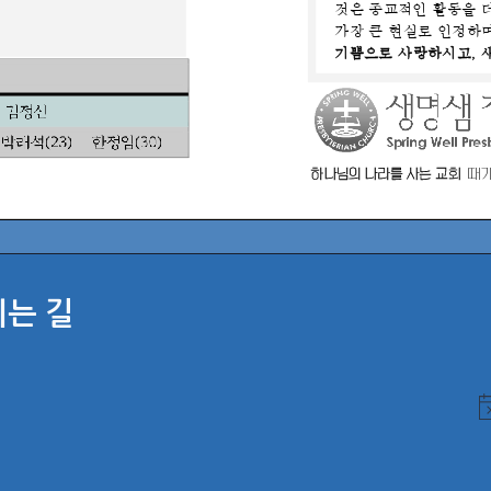
시는 길
N