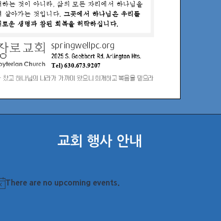
교회 행사 안내
There are no upcoming events.
otice