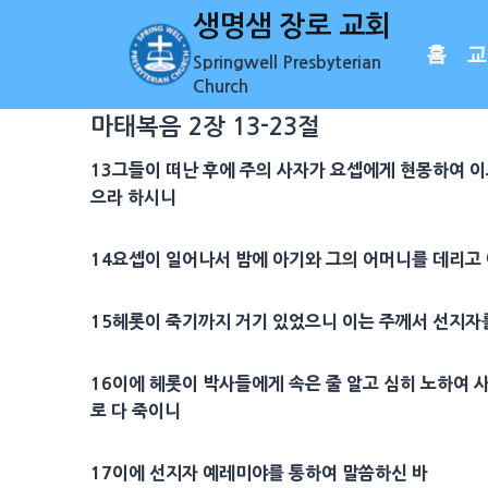
Skip
생명샘 장로 교회
to
홈
교
Springwell Presbyterian
content
Church
마태복음 2장 13-23절
13
그들이 떠난 후에 주의
사자
가
요셉
에게 현몽하여 
으라 하시니
14
요셉
이 일어나서
밤
에 아기와 그의
어머니
를 데리고
15
헤롯
이 죽기까지 거기 있었으니 이는 주께서
선지자
16
이에
헤롯
이
박사
들에게 속은 줄 알고 심히 노하여 
로 다 죽이니
17
이에
선지자
예레미야
를 통하여 말씀하신 바