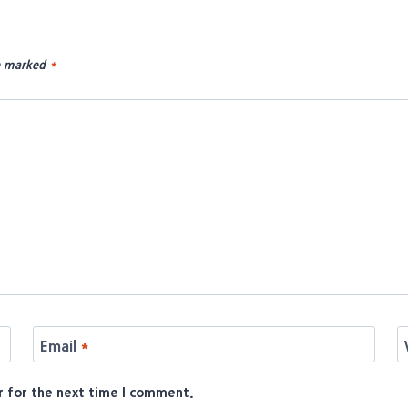
re marked
*
Email
*
r for the next time I comment.