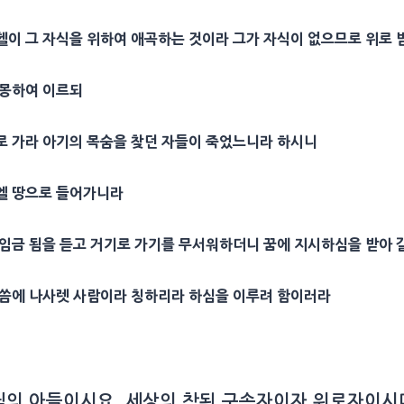
헬
이 그
자식
을 위하여
애곡
하는 것이라 그가
자식
이 없으므로
위로
현몽하여 이르되
로 가라 아기의
목숨
을 찾던 자들이 죽었느니라 하시니
엘 땅으로 들어가니라
 임금 됨을 듣고 거기로 가기를 무서워하더니
꿈
에 지시하심을 받아
말씀에
나사렛 사람
이라 칭하리라 하심을 이루려 함이러라
의 아들이시요, 세상의 참된 구속자이자 위로자이시며