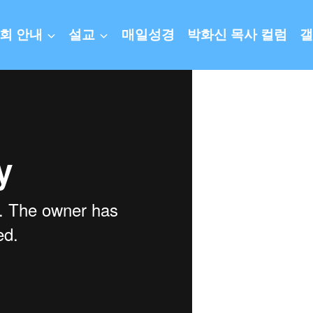
회 안내
설교
매일성경
박화신 목사 컬럼
갤