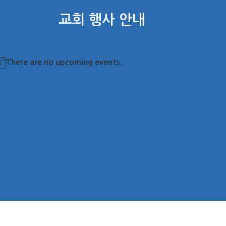
교회 행사 안내
There are no upcoming events.
otice