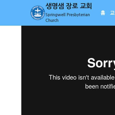
Skip
생명샘 장로 교회
to
홈
교
Springwell Presbyterian
content
Church