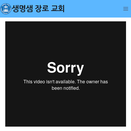
Skip
생명샘 장로 교회
to
content