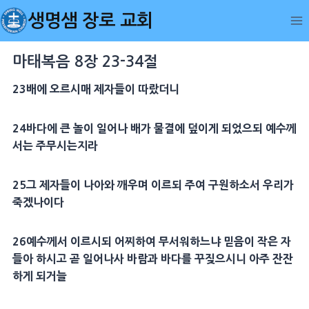
Skip
생명샘 장로 교회
to
content
마태복음 8장 23-34절
23
배에 오르시매
제자
들이 따랐더니
24
바다
에 큰 놀이 일어나 배가 물결에 덮이게 되었으되 예수께
서는 주무시는지라
25
그
제자
들이 나아와 깨우며 이르되 주여
구원
하소서 우리가
죽겠나이다
26
예수께서 이르시되 어찌하여 무서워하느냐
믿음
이 작은 자
들아 하시고 곧 일어나사
바람
과
바다
를 꾸짖으시니 아주 잔잔
하게 되거늘