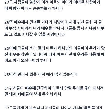
27
그 사람들이 놀랍게 여겨 이르되 이이가 어떠한 사람이기
에
바람
과
바다
도
순종
하는가 하더라
28
또 예수께서 건너편
가다라
지방에 가시매
귀신
들린 자 둘
이
무덤
사이에서 나와 예수를 만나니 그들은 몹시 사나워 아무
도 그 길로 지나갈 수 없을 지경이더라
29
이에 그들이 소리 질러 이르되
하나님의 아들
이여 우리가 당
신과 무슨
상관
이 있나이까 때가 이르기 전에 우리를 괴롭게 하
려고 여기 오셨나이까 하더니
30
마침 멀리서 많은
돼지
떼가 먹고 있는지라
31
귀신
들이 예수께 간구하여 이르되 만일 우리를 쫓아 내시려
면
돼지
떼에 들여 보내 주소서 하니
32
그들에게 가라 하시니
귀신
들이 나와서
돼지
에게로 들어가