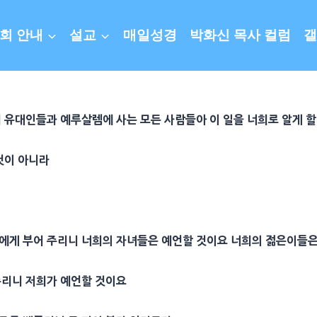
회 안내
설교
매일성경
박화신 목사 컬럼
갤
되
유대
인들과
예루살렘
에 사는 모든 사람들아 이 일을 너희로 알게 
것이 아니라
체에게 부어 주리니 너희의
자녀
들은
예언
할 것이요 너희의 젊은이들
주리니 저희가
예언
할 것이요