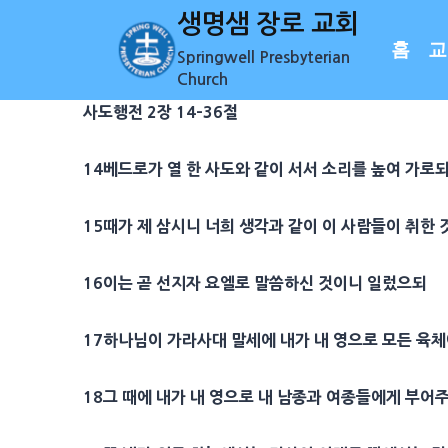
Skip
생명샘 장로 교회
to
홈
교
Springwell Presbyterian
content
Church
사도행전 2장 14-36절
14
베드로
가 열 한
사도
와 같이 서서 소리를 높여 가로
15
때가 제 삼시니 너희 생각과 같이 이 사람들이 취한 
16
이는 곧
선지자
요엘
로 말씀하신 것이니 일렀으되
17
하나님이 가라사대 말세에 내가 내 영으로 모든 육
18
그 때에 내가 내 영으로 내
남종
과 여종들에게 부어