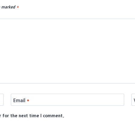
re marked
*
Email
*
r for the next time I comment.