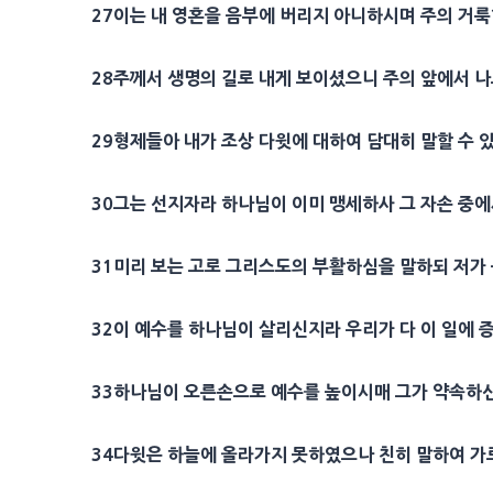
27
이는 내
영혼
을
음부
에 버리지 아니하시며 주의
거룩
28
주께서
생명
의 길로 내게 보이셨으니 주의 앞에서 
29
형제
들아 내가 조상
다윗
에 대하여
담대
히 말할 수 
30
그는
선지자
라 하나님이 이미
맹세
하사 그 자손 중에
31
미리 보는 고로
그리스도
의
부활
하심을 말하되 저가
32
이 예수를 하나님이 살리신지라 우리가 다 이 일에
33
하나님이 오른손으로 예수를 높이시매 그가
약속
하
34
다윗
은
하늘
에 올라가지 못하였으나 친히 말하여 가