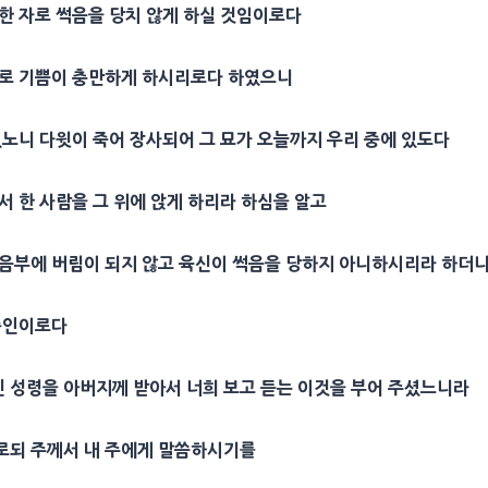
한 자로 썩음을 당치 않게 하실 것임이로다
나로 기쁨이 충만하게 하시리로다 하였으니
있노니
다윗
이 죽어
장사
되어 그 묘가 오늘까지 우리 중에 있도다
서 한 사람을 그 위에 앉게 하리라 하심을 알고
음부
에 버림이 되지 않고 육신이 썩음을 당하지 아니하시리라 하더
증인
이로다
신
성령
을
아버지
께 받아서 너희 보고 듣는 이것을 부어 주셨느니라
로되 주께서 내 주에게 말씀하시기를