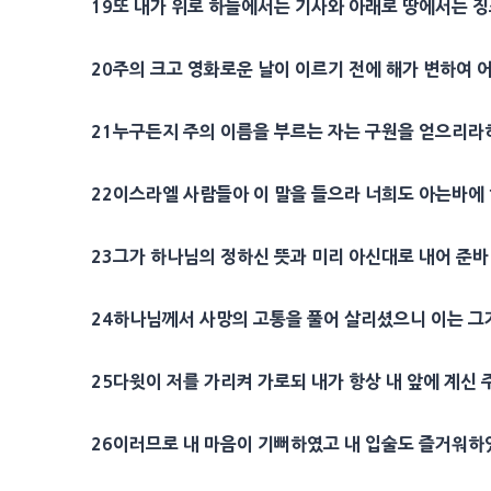
19
또 내가
위로
하늘
에서는
기사
와 아래로 땅에서는
징
20
주의 크고
영화
로운 날이 이르기 전에 해가 변하여 
21
누구든지 주의
이름
을 부르는 자는
구원
을 얻으리라
22
이스라엘 사람들아 이 말을 들으라 너희도 아는바
23
그가 하나님의 정하신
뜻
과 미리 아신대로 내어 준바
24
하나님께서
사망
의 고통을 풀어 살리셨으니 이는 
25
다윗
이 저를 가리켜 가로되 내가 항상 내 앞에 계신
26
이러므로 내
마음
이 기뻐하였고 내 입술도 즐거워하