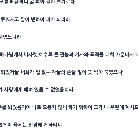
조
를 베풀리니 곧 피와 불과 연기로다
어두워지고 달이 변하여 피가 되리라
하였느니라
에 하나님께서
나사렛
예수로 큰
권능
과
기사
와
표적
을 너희 가운데서 
 되었거늘 너희가 법 없는 자들의 손을 빌어 못 박아 죽였으나
그가
사망
에게 매여 있을 수 없었음이라
 주를 뵈웠음이여 나로 요동치 않게 하기 위하여 그가 내 우편에 계시
였으며 육체는 희망에 거하리니