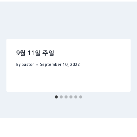
9월 11일 주일
By
pastor
September 10, 2022