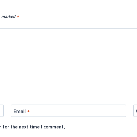
re marked
*
Email
*
r for the next time I comment.