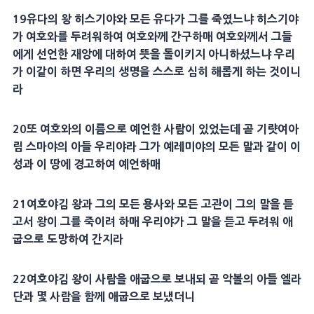
19
유다의 왕
히스기야
와 모든 유다가 그를 죽였느냐
히스기야
가 여호와를 두려워하여 여호와께 간구하매 여호와께서 그들
에게 선언한
재앙
에 대하여
뜻
을 돌이키지 아니하셨느냐 우리
가 이같이 하면 우리의
생명
을 스스로 심히 해롭게 하는 것이니
라
20
또 여호와의
이름
으로
예언
한 사람이 있었는데 곧
기럇여아
림
스마야
의 아들
우리야
라 그가
예레미야
의 모든 말과 같이 이
성과 이 땅에 경고하여
예언
하매
21
여호야김 왕과 그의 모든
용사
와 모든 고관이 그의 말을 듣
고서 왕이 그를 죽이려 하매
우리야
가 그 말을 듣고 두려워
애
굽
으로 도망하여 간지라
22
여호야김 왕이 사람을
애굽
으로 보내되 곧 악볼의 아들
엘라
단
과 몇 사람을 함께
애굽
으로 보냈더니