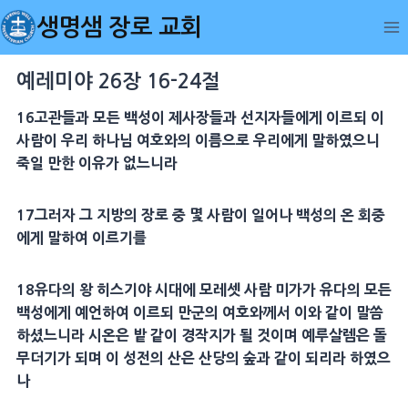
Skip
생명샘 장로 교회
to
content
예레미야 26장 16-24절
16
고관들과 모든 백성이
제사장
들과
선지자
들에게 이르되 이
사람이 우리 하나님 여호와의
이름
으로 우리에게 말하였으니
죽일 만한 이유가 없느니라
17
그러자 그 지방의
장로
중 몇 사람이 일어나 백성의 온
회중
에게 말하여 이르기를
18
유다의 왕
히스기야
시대에 모레셋 사람
미가
가 유다의 모든
백성에게
예언
하여 이르되
만군
의 여호와께서 이와 같이 말씀
하셨느니라
시온
은
밭
같이 경작지가 될 것이며
예루살렘
은 돌
무더기가 되며 이
성전
의 산은
산당
의 숲과 같이 되리라 하였으
나