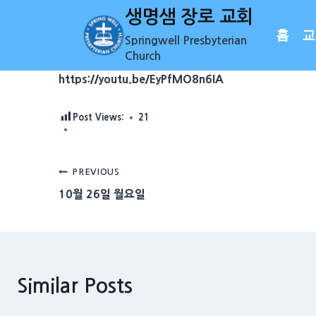
Skip
생명샘 장로 교회
to
홈
교
Springwell Presbyterian
content
Church
https://youtu.be/EyPfMO8n6IA
Post Views:
21
Post
PREVIOUS
10월 26일 월요일
navigation
Similar Posts