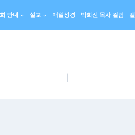
회 안내
설교
매일성경
박화신 목사 컬럼
갤