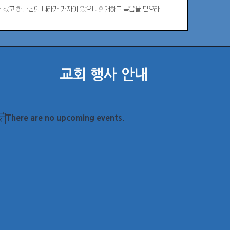
교회 행사 안내
There are no upcoming events.
otice