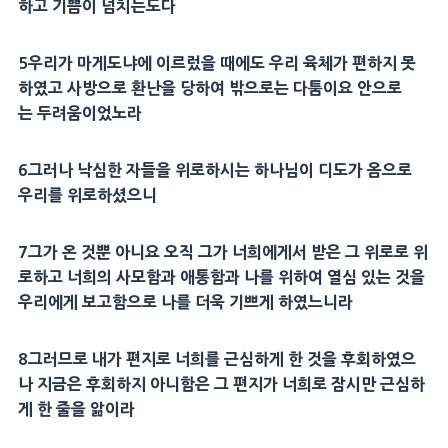
하고 기쁨이 넘치는도다
5
우리가
마게도냐
에 이르렀을 때에도 우리 육체가 편하지 못
하였고 사방으로
환난
을 당하여 밖으로는 다툼이요 안으로
는
두려움
이었노라
6
그러나 낙심한 자들을
위로
하시는 하나님이
디도
가 옴으로
우리를
위로
하셨으니
7
그가 온 것뿐 아니요 오직 그가 너희에게서 받은 그
위로
로
위
로
하고 너희의
사모
함과
애통
함과 나를 위하여 열심 있는 것을
우리에게 보고함으로 나를 더욱 기쁘게 하였느니라
8
그러므로 내가
편지
로 너희를 근심하게 한 것을 후회하였으
나 지금은 후회하지 아니함은 그
편지
가 너희로 잠시만 근심하
게 한 줄을 앎이라