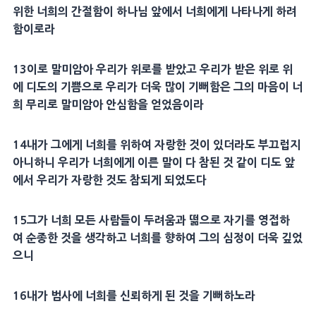
위한 너희의 간절함이 하나님 앞에서 너희에게 나타나게 하려
함이로라
13
이로 말미암아 우리가
위로
를 받았고 우리가 받은
위로
위
에
디도
의 기쁨으로 우리가 더욱 많이 기뻐함은 그의
마음
이 너
희 무리로 말미암아 안심함을 얻었음이라
14
내가 그에게 너희를 위하여 자랑한 것이 있더라도 부끄럽지
아니하니 우리가 너희에게 이른 말이 다 참된 것 같이
디도
앞
에서 우리가 자랑한 것도 참되게 되었도다
15
그가 너희 모든 사람들이
두려움
과 떪으로 자기를 영접하
여
순종
한 것을 생각하고 너희를 향하여 그의
심정
이 더욱 깊었
으니
16
내가 범사에 너희를
신뢰
하게 된 것을 기뻐하노라