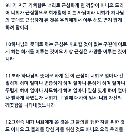
9
내가 지금 기뻐함은 너희로 근심하게 한 까닭이 아니요 도리
어 너희가 근심함으로
회개
함에 이른 까닭이라 너희가 하나님
의
뜻
대로 근심하게 된 것은 우리에게서 아무 해도 받지 않게
하려 함이라
10
하나님의
뜻
대로 하는 근심은 후회할 것이 없는
구원
에 이르
게 하는
회개
를 이루는 것이요
세상
근심은
사망
을 이루는 것이
니라
11
보라 하나님의
뜻
대로 하게 된 이 근심이 너희로 얼마나 간
절하게 하며 얼마나 변증하게 하며 얼마나 분하게 하며 얼마나
두렵게 하며 얼마나
사모
하게 하며 얼마나 열심 있게 하며 얼마
나 벌하게 하였는가 너희가 그 일에 대하여 일체 너희 자신의
깨끗함을 나타내었느니라
12
그런즉 내가 너희에게 쓴 것은 그 불의를 행한 자를 위한 것
도 아니요 그 불의를 당한 자를 위한 것도 아니요 오직 우리를