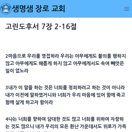
Skip
생명샘 장로 교회
to
content
고린도후서 7장 2-16절
2
마음
으로 우리를 영접하라 우리는 아무에게도 불의를 행하지
않고 아무에게도 해롭게 하지 않고 아무에게서도 속여 빼앗은
일이 없노라
3
내가 이 말을 하는 것은 너희를 정죄하려고 하는 것이 아니라
내가 이전에 말하였거니와 너희가 우리
마음
에 있어 함께 죽고
함께 살게 하고자 함이라
4
나는 너희를 향하여
담대
한 것도 많고 너희를 위하여 자랑하
는 것도 많으니 내가 우리의 모든
환난
가운데서도
위로
가 가득