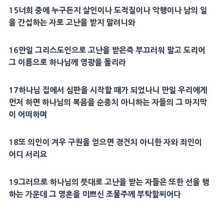
15
너희 중에 누구든지
살인
이나 도적질이나 악행이나 남의 일
을 간섭하는 자로
고난
을 받지 말려니와
16
만일
그리스도
인으로
고난
을 받은즉 부끄러워 말고 도리어
그
이름
으로 하나님께
영광
을 돌리라
17
하나님 집에서
심판
을 시작할 때가 되었나니 만일 우리에게
먼저 하면 하나님의
복음
을
순종
치 아니하는 자들의 그 마지막
이 어떠하며
18
또 의인이 겨우
구원
을 얻으면
경건
치 아니한 자와 죄인이
어디 서리요
19
그러므로 하나님의
뜻
대로
고난
을 받는 자들은 또한 선을 행
하는 가운데 그
영혼
을 미쁘신 조물주께 부탁할찌어다