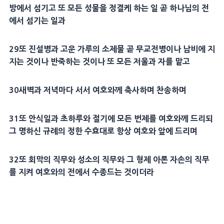
방에서 섬기고 또 모든
성물
을 정결케 하는 일 곧 하나님의 전
에서 섬기는 일과
29
또
진설병
과 고운 가루의
소제
물 곧
무교전병
이나 남비에 지
지는 것이나 반죽하는 것이나 또 모든
저울
과 자를 맡고
30
새벽과 저녁마다 서서 여호와께 축사하며 찬송하며
31
또
안식일
과 초하루와
절기
에 모든
번제
를 여호와께 드리되
그 명하신
규례
의 정한 수효대로 항상 여호와 앞에 드리며
32
또 회막의 직무와
성소
의 직무와 그
형제
아론
자손의 직무
를 지켜 여호와의 전에서
수종
드는 것이더라