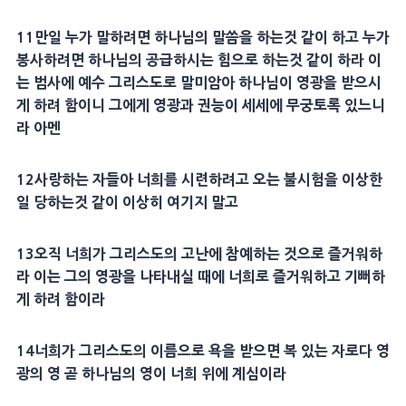
11
만일 누가 말하려면 하나님의 말씀을 하는것 같이 하고 누가
봉사하려면 하나님의 공급하시는 힘으로 하는것 같이 하라 이
는 범사에 예수
그리스도
로 말미암아 하나님이
영광
을 받으시
게 하려 함이니 그에게
영광
과
권능
이 세세에 무궁토록 있느니
라
아멘
12
사랑
하는 자들아 너희를 시련하려고 오는 불시험을 이상한
일 당하는것 같이 이상히 여기지 말고
13
오직 너희가
그리스도
의
고난
에 참예하는 것으로 즐거워하
라 이는 그의
영광
을 나타내실 때에 너희로 즐거워하고 기뻐하
게 하려 함이라
14
너희가
그리스도
의
이름
으로 욕을 받으면 복 있는 자로다
영
광
의 영 곧 하나님의 영이 너희 위에 계심이라