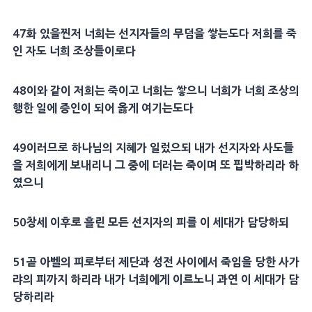
47
화 있을찐저 너희는
선지자
들의
무덤
을 쌓는도다 저희를 죽
인 자도 너희 조상들이로다
48
이와 같이 저희는 죽이고 너희는 쌓으니 너희가 너희 조상의
행한 일에
증인
이 되어 옳게 여기는도다
49
이러므로 하나님의
지혜
가 일렀으되 내가
선지자
와
사도
들
을 저희에게 보내리니 그 중에 더러는 죽이며 또 핍박하리라 하
였으니
50
창세 이후로 흘린 모든
선지자
의 피를 이
세대
가 담당하되
51
곧
아벨
의 피로부터
제단
과
성전
사이에서 죽임을 당한 사가
랴의 피까지 하리라 내가 너희에게 이르노니 과연 이
세대
가 담
당하리라