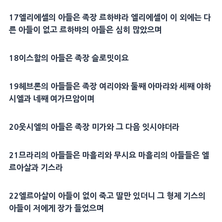
17
엘리에셀
의 아들은 족장
르하뱌
라
엘리에셀
이 이 외에는 다
른 아들이 없고
르하뱌
의 아들은 심히 많았으며
18
이스할
의 아들은 족장
슬로밋
이요
19
헤브론
의 아들들은 족장
여리야
와 둘째
아마랴
와 세째
야하
시엘
과 네째 여가므암이며
20
웃시엘
의 아들은 족장
미가
와 그 다음 잇시야더라
21
므라리
의 아들들은
마흘리
와
무시
요
마흘리
의 아들들은
엘
르아살
과
기스
라
22
엘르아살
이 아들이 없이 죽고
딸
만 있더니 그
형제
기스
의
아들이 저에게 장가 들었으며