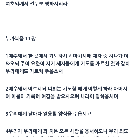
여호와께서 선두로 행하시리라
누가복음 11장
1
예수께서 한 곳에서
기도
하시고 마치시매
제자
중 하나가 여
짜오되 주여
요한
이 자기
제자
들에게
기도
를 가르친 것과 같이
우리에게도 가르쳐 주옵소서
2
예수께서 이르시되 너희는
기도
할 때에 이렇게 하라
아버지
여
이름
이
거룩
히 여김을 받으시오며 나라이 임하옵시며
3
우리에게 날마다 일용할
양식
을 주옵시고
4
우리가 우리에게 죄 지은 모든 사람을
용서
하오니 우리 죄도