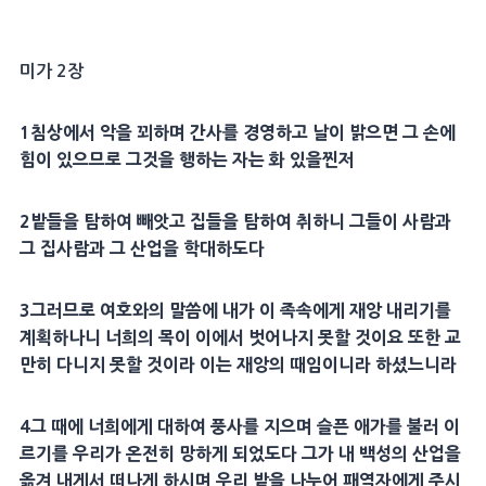
미가 2장
1
침상
에서 악을 꾀하며 간사를 경영하고 날이 밝으면 그 손에
힘이 있으므로 그것을 행하는 자는 화 있을찐저
2
밭
들을 탐하여 빼앗고 집들을 탐하여 취하니 그들이 사람과
그 집사람과 그
산업
을 학대하도다
3
그러므로 여호와의 말씀에 내가 이 족속에게
재앙
내리기를
계획하나니 너희의 목이 이에서 벗어나지 못할 것이요 또한 교
만히 다니지 못할 것이라 이는
재앙
의 때임이니라 하셨느니라
4
그 때에 너희에게 대하여 풍사를 지으며 슬픈 애가를 불러 이
르기를 우리가 온전히 망하게 되었도다 그가 내 백성의
산업
을
옮겨 내게서 떠나게 하시며 우리
밭
을 나누어
패역
자에게 주시