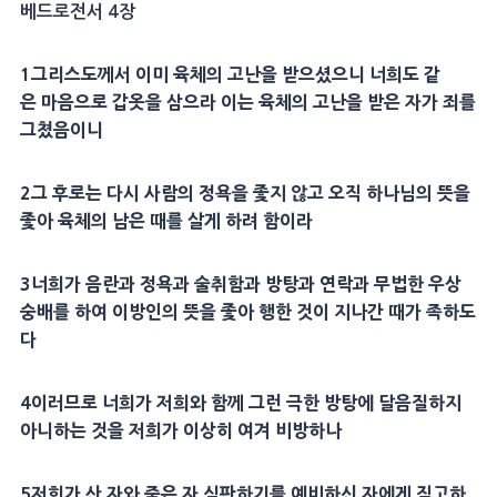
베드로전서 4장
1
그리스도
께서 이미 육체의
고난
을 받으셨으니 너희도 같
은
마음
으로
갑옷
을 삼으라 이는 육체의
고난
을 받은 자가 죄를
그쳤음이니
2
그 후로는 다시 사람의
정욕
을 좇지 않고 오직 하나님의
뜻
을
좇아 육체의 남은 때를 살게 하려 함이라
3
너희가 음란과
정욕
과 술취함과 방탕과 연락과 무법한 우상
숭배를 하여 이방인의
뜻
을 좇아 행한 것이 지나간 때가 족하도
다
4
이러므로 너희가 저희와 함께 그런 극한 방탕에
달음질
하지
아니하는 것을 저희가 이상히 여겨 비방하나
5
저희가 산 자와 죽은 자
심판
하기를
예비
하신 자에게 직고하