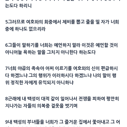
는도다 하리니
5
그러므로 여호와의
회중
에서 제비를 뽑고 줄을 띨 자가 너희
중에 하나도 없으리라
6
그들이 말하기를 너희는
예언
하지 말라 이것은
예언
할 것이
아니어늘 욕하는 말을 그치지 아니한다 하는도다
7
너희
야곱
의 족속아 어찌 이르기를 여호와의 신이 편급하시
다 하겠느냐 그의
행위
가 이러하시다 하겠느냐 나의 말이
행
위
정직한 자에게 유익되지 아니하냐
8
근래에 내 백성이 대적 같이 일어나서
전쟁
을 피하여
평안
히
지나가는 자들의
의복
중 겉옷을 벗기며
9
내 백성의 부녀들을 너희가 그 즐거운 집에서 쫓아내고 그 어