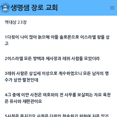
Skip
생명샘 장로 교회
to
content
역대상 23장
1
다윗
이 나이 많아 늙으매 아들
솔로몬
으로 이스라엘 왕을 삼
고
2
이스라엘 모든
방백
과
제사장
과
레위
사람을 모았더라
3
레위
사람은 삼십세 이상으로 계수하였으니 모든 남자의 명
수가 삼만 팔천인데
4
그 중에 이만 사천은 여호와의 전 사무를 보살피는 자요 육천
은 유사와
재판관
이요
5
사천은
문지기
요 사천은
다윗
의 찬송하기 위하여 지은 악기