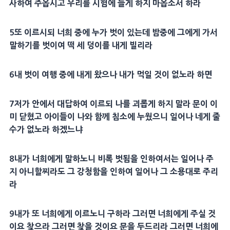
사하여 주옵시고 우리를
시험
에 들게 하지 마옵소서 하라
5
또 이르시되 너희 중에 누가 벗이 있는데
밤
중에 그에게 가서
말하기를 벗이여 떡 세
덩이
를 내게 빌리라
6
내 벗이 여행 중에 내게 왔으나 내가 먹일 것이 없노라 하면
7
저가 안에서
대답
하여 이르되 나를 괴롭게 하지 말라 문이 이
미 닫혔고 아이들이 나와 함께 침소에 누웠으니 일어나 네게 줄
수가 없노라 하겠느냐
8
내가 너희에게 말하노니 비록 벗됨을 인하여서는 일어나 주
지 아니할찌라도 그 강청함을 인하여 일어나 그 소용대로 주리
라
9
내가 또 너희에게 이르노니 구하라 그러면 너희에게 주실 것
이요 찾으라 그러면 찾을 것이요 문을 두드리라 그러면 너희에