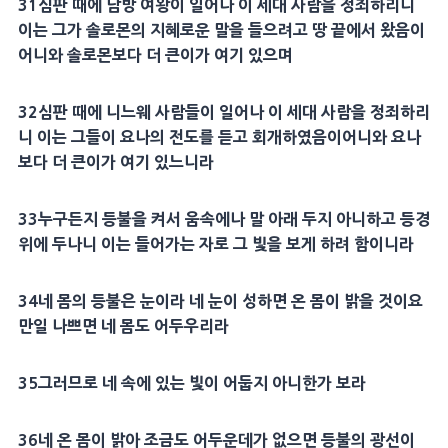
31
심판
때에
남방
여왕이 일어나 이
세대
사람을 정죄하리니
이는 그가
솔로몬
의
지혜
로운 말을 들으려고 땅 끝에서 왔음이
어니와
솔로몬
보다 더 큰이가 여기 있으며
32
심판
때에
니느웨
사람들이 일어나 이
세대
사람을 정죄하리
니 이는 그들이
요나
의 전도를 듣고
회개
하였음이어니와
요나
보다 더 큰이가 여기 있느니라
33
누구든지
등불
을 켜서 움속에나 말 아래 두지 아니하고
등경
위에 두나니 이는 들어가는 자로 그
빛
을 보게 하려 함이니라
34
네
몸
의
등불
은 눈이라 네 눈이 성하면 온
몸
이 밝을 것이요
만일 나쁘면 네
몸
도 어두우리라
35
그러므로 네 속에 있는
빛
이 어둡지 아니한가 보라
36
네 온
몸
이 밝아 조금도 어두운데가 없으면
등불
의 광선이