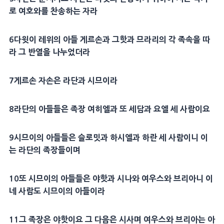
로 여호와를 찬송하는 자라
6
다윗
이
레위
의 아들
게르손
과 그핫과
므라리
의 각 족속을 따
라 그 반열을 나누었더라
7
게르손
자손은
라단
과
시므이
라
8
라단
의 아들들은 족장
여히엘
과 또 세담과
요엘
세 사람이요
9
시므이
의 아들들은
슬로밋
과
하시엘
과
하란
세 사람이니 이
는
라단
의 족장들이며
10
또
시므이
의 아들들은 야핫과 시나와
여우스
와
브리아
니 이
네 사람도
시므이
의 아들이라
11
그 족장은 야핫이요 그 다음은 시사며
여우스
와
브리아
는 아