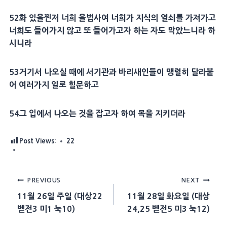
52
화 있을찐저 너희
율법
사여 너희가
지식
의 열쇠를 가져가고
너희도 들어가지 않고 또 들어가고자 하는 자도 막았느니라 하
시니라
53
거기서 나오실 때에
서기관
과
바리새인
들이 맹렬히 달라붙
어 여러가지 일로 힐문하고
54
그 입에서 나오는 것을 잡고자 하여 목을 지키더라
Post Views:
22
Post
PREVIOUS
NEXT
11월 26일 주일 (대상22
11월 28일 화요일 (대상
navigation
벧전3 미1 눅10)
24,25 벧전5 미3 눅12)