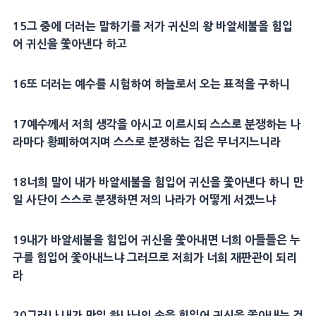
15
그 중에 더러는 말하기를 저가
귀신
의 왕
바알세불
을 힘입
어
귀신
을 쫓아낸다 하고
16
또 더러는 예수를
시험
하여
하늘
로서 오는
표적
을 구하니
17
예수께서 저희 생각을 아시고 이르시되 스스로 분쟁하는 나
라마다 황폐하여지며 스스로 분쟁하는 집은 무너지느니라
18
너희 말이 내가
바알세불
을 힘입어
귀신
을 쫓아낸다 하니 만
일 사단이 스스로 분쟁하면 저의 나라가 어떻게 서겠느냐
19
내가
바알세불
을 힘입어
귀신
을 쫓아내면 너희 아들들은 누
구를 힘입어 쫓아내느냐 그러므로 저희가 너희
재판관
이 되리
라
20
그러나 내가 만일 하나님의 손을 힘입어
귀신
을 쫓아내는 것