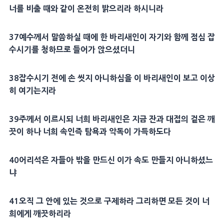
너를 비출 때와 같이 온전히 밝으리라 하시니라
37
예수께서 말씀하실 때에 한
바리새인
이 자기와 함께 점심 잡
수시기를 청하므로 들어가 앉으셨더니
38
잡수시기 전에 손 씻지 아니하심을 이
바리새인
이 보고 이상
히 여기는지라
39
주께서 이르시되 너희
바리새인
은 지금
잔
과 대접의 겉은 깨
끗이 하나 너희 속인즉
탐욕
과 악독이 가득하도다
40
어리석은 자
들아 밖을 만드신 이가 속도 만들지 아니하셨느
냐
41
오직 그 안에 있는 것으로
구제
하라 그리하면 모든 것이 너
희에게 깨끗하리라