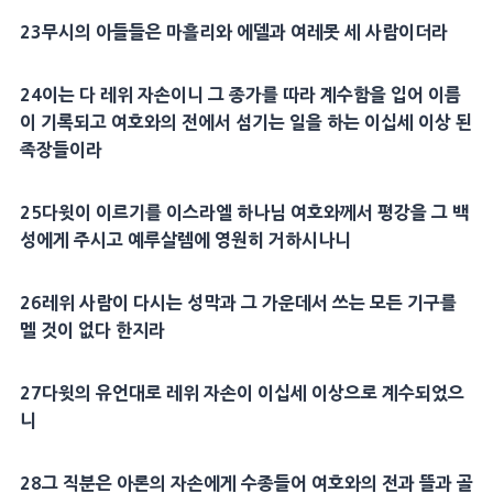
23
무시
의 아들들은
마흘리
와 에델과
여레못
세 사람이더라
24
이는 다
레위
자손이니 그 종가를 따라 계수함을 입어
이름
이 기록되고 여호와의 전에서 섬기는 일을 하는 이십세 이상 된
족장들이라
25
다윗
이 이르기를 이스라엘 하나님 여호와께서
평강
을 그 백
성에게 주시고
예루살렘
에 영원히 거하시나니
26
레위
사람이 다시는
성막
과 그 가운데서 쓰는 모든
기구
를
멜 것이 없다 한지라
27
다윗
의
유언
대로
레위
자손이 이십세 이상으로 계수되었으
니
28
그
직분
은
아론
의 자손에게
수종
들어 여호와의 전과
뜰
과 골