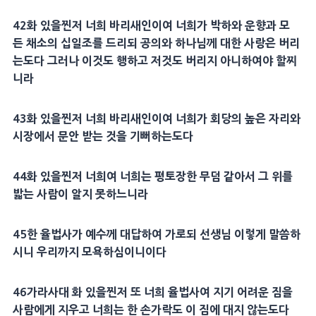
42
화 있을찐저 너희
바리새인
이여 너희가
박하
와
운향
과 모
든
채소
의
십일조
를 드리되
공의
와 하나님께 대한
사랑
은 버리
는도다 그러나 이것도 행하고 저것도 버리지 아니하여야 할찌
니라
43
화 있을찐저 너희
바리새인
이여 너희가
회당
의 높은
자리
와
시장에서
문안
받는 것을 기뻐하는도다
44
화 있을찐저 너희여 너희는
평토장
한
무덤
같아서 그 위를
밟는 사람이 알지 못하느니라
45
한
율법
사가 예수께
대답
하여 가로되
선생
님 이렇게 말씀하
시니 우리까지
모욕
하심이니이다
46
가라사대 화 있을찐저 또 너희
율법
사여 지기 어려운 짐을
사람에게 지우고 너희는 한
손가락
도 이 짐에 대지 않는도다