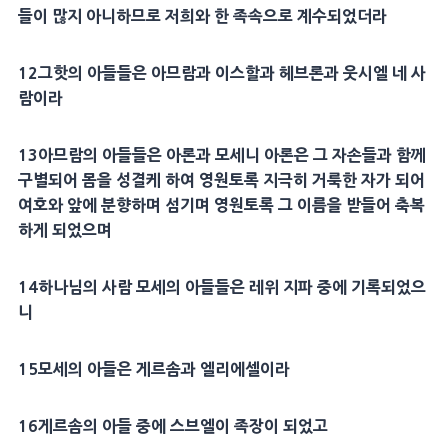
들이 많지 아니하므로 저희와 한 족속으로 계수되었더라
12
그핫의 아들들은
아므람
과
이스할
과
헤브론
과
웃시엘
네 사
람이라
13
아므람
의 아들들은
아론
과
모세
니
아론
은 그 자손들과 함께
구별되어
몸
을 성결케 하여 영원토록 지극히
거룩
한 자가 되어
여호와 앞에 분향하며 섬기며 영원토록 그
이름
을 받들어 축복
하게 되었으며
14
하나님의 사람
모세
의 아들들은
레위
지파
중에 기록되었으
니
15
모세
의 아들은
게르솜
과
엘리에셀
이라
16
게르솜
의 아들 중에
스브엘
이 족장이 되었고