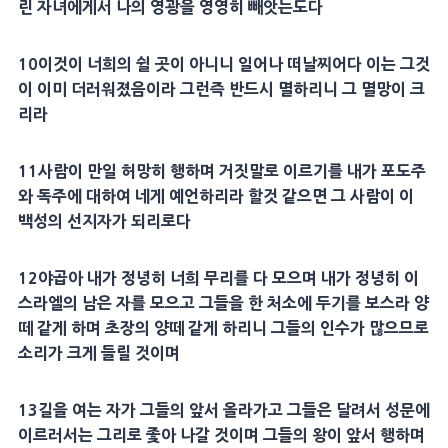
린
자녀
에게서 나의
영광
을 영영히 빼앗는도다
10
이것이 너희의 쉴 곳이 아니니 일어나 떠날찌어다 이는 그것
이 이미 더러워졌음이라 그런즉 반드시 멸하리니 그 멸망이 크
리라
11
사람이 만일 허망히 행하며
거짓말
로 이르기를 내가
포도주
와
독주
에 대하여 네게
예언
하리라 할것 같으면 그 사람이 이
백성의
선지자
가 되리로다
12
야곱
아 내가 정녕히 너희 무리를 다 모으며 내가 정녕히 이
스라엘의
남은 자
를 모으고 그들을 한
처소
에 두기를
보스라
양
떼 같게 하며 초장의 양떼 같게 하리니 그들의 인수가 많으므로
소리가 크게 들릴 것이며
13
길을 여는 자가 그들의 앞서 올라가고 그들은 달려서 성문에
이르러서는 그리로 좇아 나갈 것이며 그들의 왕이 앞서 행하며