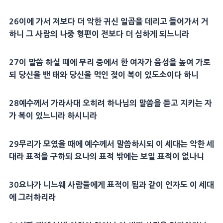
26
이에 가서 저보다 더 악한
귀신
일곱을 데리고 들어가서 거
하니 그 사람의 나중 형편이 전보다 더 심하게 되느니라
27
이 말씀 하실 때에 무리 중에서 한
여자
가 음성을 높여 가로
되 당신을 밴 태와 당신을 먹인
젖
이 복이 있도소이다 하니
28
예수께서 가라사대 오히려 하나님의 말씀을 듣고
지키는 자
가 복이 있느니라 하시니라
29
무리가 모였을 때에 예수께서 말씀하시되 이
세대
는 악한
세
대
라
표적
을 구하되
요나
의
표적
밖에는 보일
표적
이 없나니
30
요나
가
니느웨
사람들에게
표적
이 됨과 같이
인자
도 이
세대
에 그러하리라