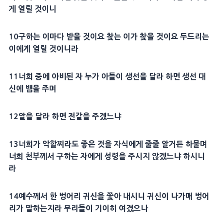
게 열릴 것이니
10
구하는 이마다 받을 것이요 찾는 이가 찾을 것이요 두드리는
이에게 열릴 것이니라
11
너희 중에 아비된 자 누가 아들이
생선
을 달라 하면
생선
대
신에
뱀
을 주며
12
알을 달라 하면
전갈
을 주겠느냐
13
너희가 악할찌라도 좋은 것을
자식
에게 줄줄 알거든 하물며
너희 천부께서 구하는 자에게
성령
을 주시지 않겠느냐 하시니
라
14
예수께서 한 벙어리
귀신
을 쫓아 내시니
귀신
이 나가매 벙어
리가 말하는지라 무리들이 기이히 여겼으나