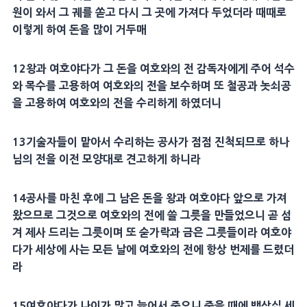
원
이 와서 그 궤를 쏟고 다시 그 곳에 가져다 두었더라 때때로
이렇게 하여
돈
을 많이 거두매
12
왕과
여호야다
가 그
돈
을 여호와의 전
감독자
에게 주어
석수
와
목수
를 고용하여 여호와의 전을 보수하며 또
철
공과 놋쇠공
을 고용하여 여호와의 전을 수리하게 하였더니
13
기술자들이 맡아서 수리하는 공사가 점점 진척되므로 하나
님의 전을 이전 모양대로
견고
하게 하니라
14
공사를 마친 후에 그 남은
돈
을 왕과
여호야다
앞으로 가져
왔으므로 그것으로 여호와의 전에 쓸 그릇을 만들었으니 곧 섬
겨 제사 드리는 그릇이며 또 숟가락과 금은 그릇들이라
여호야
다
가
세상
에 사는 모든 날에 여호와의 전에 항상
번제
를 드렸더
라
15
여호야다
가 나이가 많고 늙어서 죽으니 죽을 때에 백삼십 세