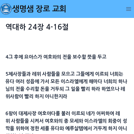
Skip
생명샘 장로 교회
to
content
역대하 24장 4-16절
4
그 후에
요아스
가 여호와의 전을 보수할
뜻
을 두고
5
제사장
들과
레위
사람들을 모으고 그들에게 이르되 너희는
유다 여러
성읍
에 가서 모든 이스라엘에게 해마다 너희의 하나
님의 전을 수리할
돈
을 거두되 그 일을 빨리 하라 하였으나
레
위
사람이 빨리 하지 아니한지라
6
왕이
대제사장
여호야다
를 불러 이르되 네가 어찌하여
레
위
사람들을 시켜서 여호와의 종
모세
와 이스라엘의
회중
이
성
막
을 위하여 정한 세를 유다와
예루살렘
에서 거두게 하지 아니