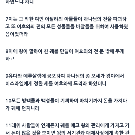
하였느냐 하니
7
이는 그 악한 여인
아달랴
의 아들들이 하나님의 전을 파괴하
고 또 여호와의 전의 모든
성물
들을
바알
들을 위하여 사용하였
음이었더라
8
이에 왕이 말하여 한 궤를 만들어 여호와의 전 문 밖에 두게
하고
9
유다와
예루살렘
에 공포하여 하나님의 종
모세
가
광야
에서
이스라엘에게 정한 세를 여호와께 드리라 하였더니
10
모든
방백
들과 백성들이 기뻐하여 마치기까지
돈
을 가져다
가 궤에 던지니라
11
레위
사람들이 언제든지 궤를 메고 왕의 관리에게 가지고 가
서
돈
이 많은 것을 보이면 왕의
서기관
과
대제사장
에게 속한
관