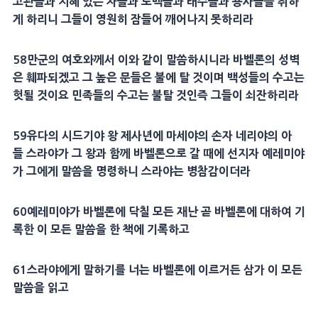
고관들과
지혜
있는 자들과
도백
들과 태수들과
용사
들을 취하
게 하리니 그들이 영원히
잠
들어 깨어나지 못하리라
58
만군
의 여호와께서 이와 같이 말씀하시니라
바벨
론의 성벽
은 훼파되겠고 그 높은 문들은 불에 탈 것이며 백성들의
수고
는
헛될 것이요
민족들
의
수고
는 불탈 것인즉 그들이 쇠잔하리라
59
유다의
시드기야
왕 제사년에
마세야
의 손자
네리야
의 아
들
스라야
가 그 왕과 함께
바벨
론으로 갈 때에
선지자
예레미야
가 그에게 말씀을 명령하니
스라야
는 병참감이더라
60
예레미야
가
바벨
론에 닥칠 모든 재난 곧
바벨
론에 대하여 기
록한 이 모든 말씀을 한 책에 기록하고
61
스라야
에게 말하기를 너는
바벨
론에 이르거든 삼가 이 모든
말씀을 읽고