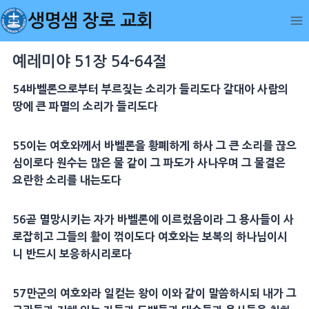
Skip
생명샘 장로 교회
to
content
예레미야 51장 54-64절
54
바벨
론으로부터 부르짖는 소리가 들리도다
갈대
아 사람의
땅에 큰 파멸의 소리가 들리도다
55
이는 여호와께서
바벨
론을 황폐하게 하사 그 큰 소리를 끊으
심이로다 원수는
많은 물
같이 그 파도가 사나우며 그 물결은
요란한 소리를 내는도다
56
곧 멸망시키는 자가
바벨
론에 이르렀음이라 그
용사
들이 사
로잡히고 그들의 활이 꺾이도다 여호와는 보복의 하나님이시
니 반드시 보응하시리로다
57
만군
의 여호와라 일컫는 왕이 이와 같이 말씀하시되 내가 그