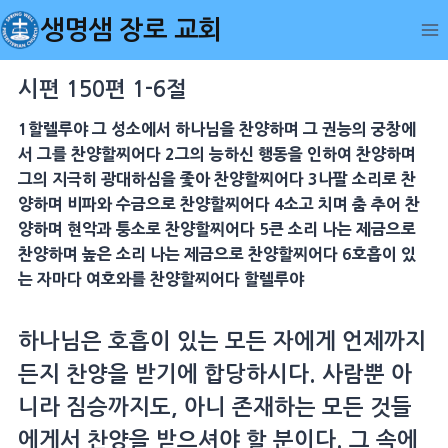
Skip
생명샘 장로 교회
to
content
시편 150편 1-6절
1할렐루야 그 성소에서 하나님을 찬양하며 그 권능의 궁창에
서 그를 찬양할찌어다 2그의 능하신 행동을 인하여 찬양하며
그의 지극히 광대하심을 좇아 찬양할찌어다 3나팔 소리로 찬
양하며 비파와 수금으로 찬양할찌어다 4소고 치며 춤 추어 찬
양하며 현악과 퉁소로 찬양할찌어다 5큰 소리 나는 제금으로
찬양하며 높은 소리 나는 제금으로 찬양할찌어다 6호흡이 있
는 자마다 여호와를 찬양할찌어다 할렐루야
하나님은 호흡이 있는 모든 자에게 언제까지
든지 찬양을 받기에 합당하시다. 사람뿐 아
니라 짐승까지도, 아니 존재하는 모든 것들
에게서 찬양을 받으셔야 할 분이다. 그 속에