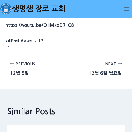
Skip
생명샘 장로 교회
to
content
https://youtu.be/QjIMxpD7-C8
Post Views:
17
Post
PREVIOUS
NEXT
12월 5일
12월 6일 월요일
navigation
Similar Posts