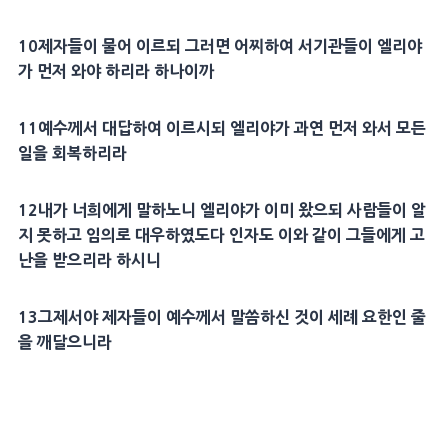
10
제자
들이 물어 이르되 그러면 어찌하여
서기관
들이
엘리야
가 먼저 와야 하리라 하나이까
11
예수께서
대답
하여 이르시되
엘리야
가 과연 먼저 와서 모든
일을 회복하리라
12
내가 너희에게 말하노니
엘리야
가 이미 왔으되 사람들이 알
지 못하고 임의로
대우
하였도다
인자
도 이와 같이 그들에게
고
난
을 받으리라 하시니
13
그제서야
제자
들이 예수께서 말씀하신 것이
세례
요한
인 줄
을 깨달으니라