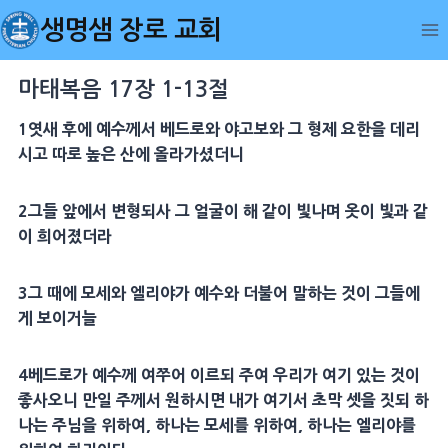
Skip
생명샘 장로 교회
to
content
마태복음 17장 1-13절
1
엿새 후에 예수께서
베드로
와
야고보
와 그
형제
요한
을 데리
시고 따로 높은 산에 올라가셨더니
2
그들 앞에서
변형
되사 그
얼굴
이 해 같이
빛
나며 옷이
빛
과 같
이 희어졌더라
3
그 때에
모세
와
엘리야
가 예수와 더불어 말하는 것이 그들에
게 보이거늘
4
베드로
가 예수께 여쭈어 이르되 주여 우리가 여기 있는 것이
좋사오니 만일 주께서 원하시면 내가 여기서
초막
셋을 짓되 하
나는 주님을 위하여, 하나는
모세
를 위하여, 하나는
엘리야
를