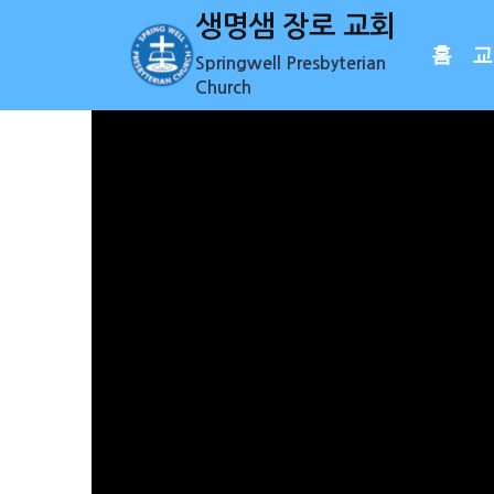
Skip
생명샘 장로 교회
to
홈
교
Springwell Presbyterian
content
Church