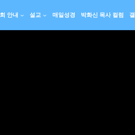
회 안내
설교
매일성경
박화신 목사 컬럼
갤