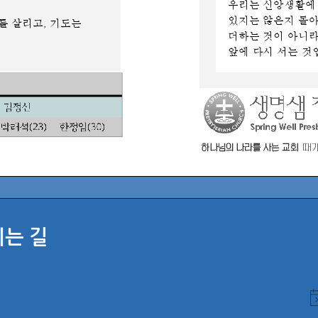
시는 길
N