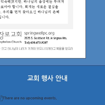
교회 행사 안내
There are no upcoming events.
otice