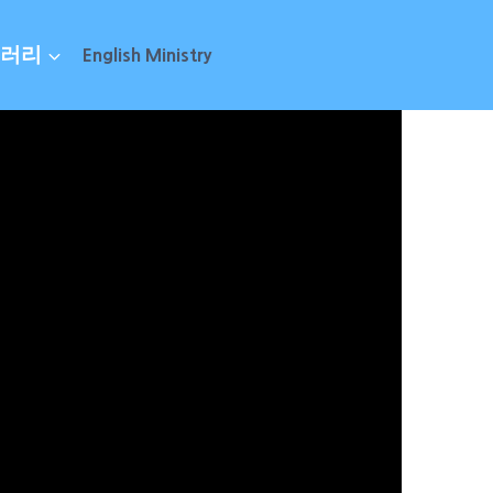
러리
English Ministry