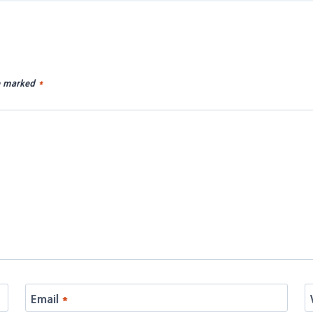
re marked
*
Email
*