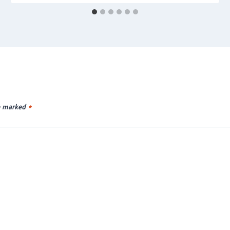
re marked
*