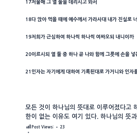
17
저물매 그 열 둘을 데리시고 와서
18
다 앉아 먹을 때에 예수께서 가라사대 내가 진실로 너
19
저희가 근심하여 하나씩 하나씩 여짜오되 내니이까
20
이르시되 열 둘 중 하나 곧 나와 함께 그릇에 손을 
21
인자
는 자기에게 대하여 기록된대로 가거니와
인자
모든 것이 하나님의 뜻대로 이루어졌다고 해
한이 없는 이유도 여기 있다. 하나님의 뜻과
Post Views:
23