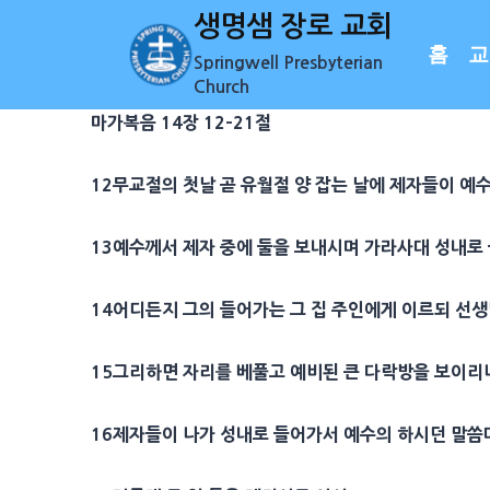
Skip
생명샘 장로 교회
to
홈
교
Springwell Presbyterian
content
Church
마가복음 14장 12-21절
12
무교절
의 첫날 곧
유월절 양
잡는 날에
제자
들이 예
13
예수께서
제자
중에 둘을 보내시며 가라사대 성내로
14
어디든지 그의 들어가는 그 집
주인
에게 이르되
선생
15
그리하면
자리
를 베풀고 예비된 큰
다락방
을 보이리
16
제자
들이 나가 성내로 들어가서 예수의 하시던 말씀