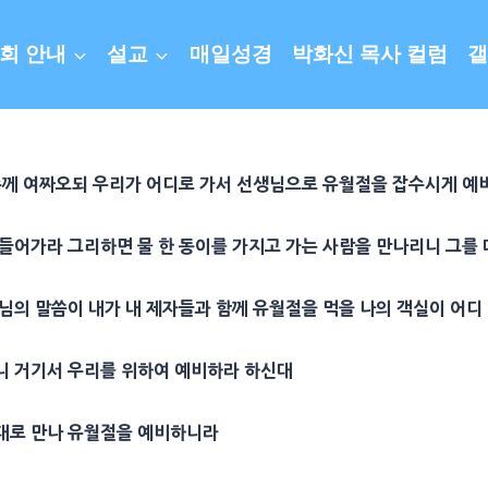
회 안내
설교
매일성경
박화신 목사 컬럼
갤
수께 여짜오되 우리가 어디로 가서
선생
님으로 유월절을 잡수시게 예
 들어가라 그리하면 물 한
동이
를 가지고 가는 사람을 만나리니 그를
님의 말씀이 내가 내
제자
들과 함께 유월절을 먹을 나의 객실이 어디
니 거기서 우리를 위하여 예비하라 하신대
대로 만나 유월절을 예비하니라