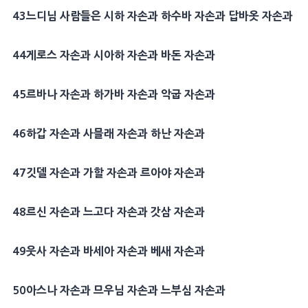
43
느디님 사람들은
시하
자손과 하수바 자손과
답바옷
자손과
44
게로스
자손과
시아하
자손과 바돈 자손과
45
르바나
자손과
하가바
자손과 악굽 자손과
46
하갑
자손과 사믈래 자손과
하난
자손과
47
깃델
자손과
가할
자손과
르아야
자손과
48
르신
자손과
느고다
자손과
갓삼
자손과
49
웃사 자손과
바세아
자손과
베새
자손과
50
아스나
자손과 므우님 자손과
느부심
자손과