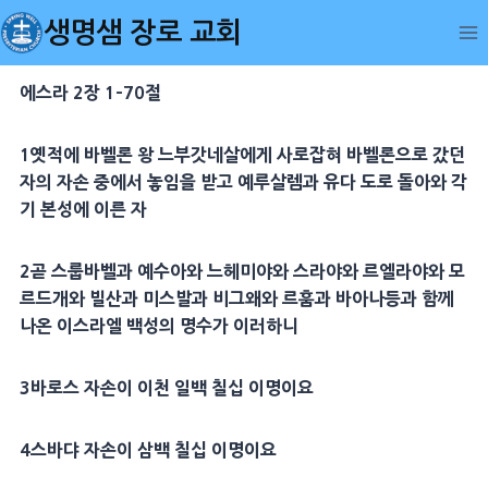
Skip
생명샘 장로 교회
to
content
에스라 2장 1-70절
1
옛적
에
바벨
론 왕
느부갓네살
에게 사로잡혀
바벨
론으로 갔던
자의 자손 중에서 놓임을 받고
예루살렘
과 유다 도로 돌아와 각
기 본성에 이른 자
2
곧
스룹바벨
과
예수아
와
느헤미야
와
스라야
와 르엘라야와
모
르드개
와
빌산
과
미스발
과
비그왜
와
르훔
과
바아나
등과 함께
나온 이스라엘 백성의 명수가 이러하니
3
바로
스 자손이 이천 일백 칠십 이명이요
4
스바댜
자손이 삼백 칠십 이명이요