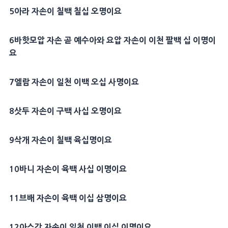
5
아라
자손이 칠백 칠십 오명이요
6
바핫모압
자손 곧
예수아
와
요압
자손이 이천 팔백 십 이명이
요
7
엘람
자손이 일천 이백 오십 사명이요
8
삿두
자손이 구백 사십 오명이요
9
삭개
자손이 칠백 육십명이요
10
바니
자손이 육백 사십 이명이요
11
브배 자손이 육백 이십 삼명이요
12
아스갓
자손이 일천 이백 이십 이명이요