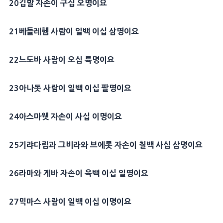
20
깁발
자손이 구십 오명이요
21
베들레헴
사람이 일백 이십 삼명이요
22
느도바
사람이 오십 륙명이요
23
아나돗
사람이 일백 이십 팔명이요
24
아스마웻 자손이 사십 이명이요
25
기랴다림
과
그비라
와
브에롯
자손이 칠백 사십 삼명이요
26
라마
와 게바 자손이 육백 이십 일명이요
27
믹마스
사람이 일백 이십 이명이요