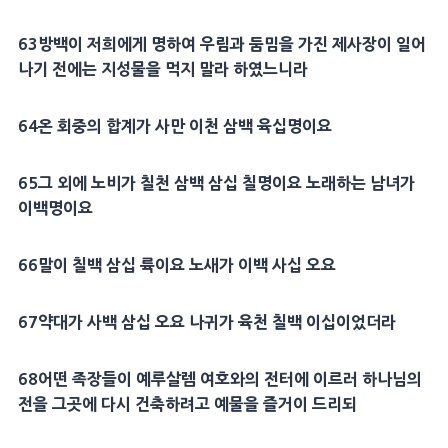
63
방백
이 저희에게 명하여 우림과
둠밈
을 가진
제사장
이 일어
나기 전에는 지성물을 먹지 말라 하였느니라
64
온
회중
의 합계가 사만 이천 삼백 육십명이요
65
그 외에 노비가 칠천 삼백 삼십 칠명이요 노래하는 남녀가
이백명이요
66
말이 칠백 삼십 륙이요
노새
가 이백 사십 오요
67
약대가 사백 삼십 오요 나귀가 육천 칠백 이십이었더라
68
어떤
족장
들이
예루살렘
여호와의 전터에 이르러 하나님의
전을 그곳에 다시 건축하려고
예물
을 즐거이 드리되