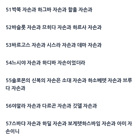
51
박북
자손과
하그바
자손과 할훌 자손과
52
바슬룻
자손과
므히다
자손과
하르사
자손과
53
바르고스
자손과
시스라
자손과 데마 자손과
54
느시야 자손과
하디바
자손이었더라
55
솔로몬
의 신복의 자손은
소대
자손과
하소베렛
자손과 브루
다 자손과
56
야알라
자손과
다르곤
자손과
깃델
자손과
57
스바댜
자손과 하딜 자손과
보게렛하스바임
자손과
아미
자
손이니