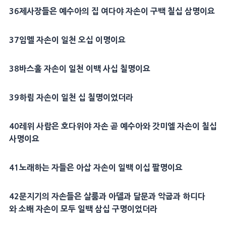
36
제사장
들은
예수아
의 집
여다야
자손이 구백 칠십 삼명이요
37
임멜
자손이 일천 오십 이명이요
38
바스훌
자손이 일천 이백 사십 칠명이요
39
하림
자손이 일천 십 칠명이었더라
40
레위
사람은
호다위야
자손 곧
예수아
와
갓미엘
자손이 칠십
사명이요
41
노래하는 자들은
아삽
자손이 일백 이십 팔명이요
42
문지기
의 자손들은
살룸
과
아델
과 달문과 악굽과
하디다
와
소배
자손이 모두 일백 삼십 구명이었더라