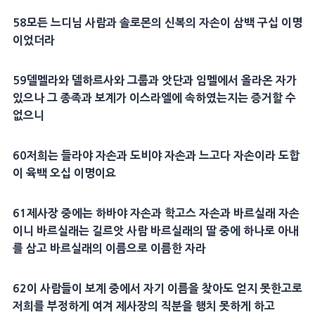
58
모든 느디님 사람과
솔로몬
의 신복의 자손이 삼백 구십 이명
이었더라
59
델멜라
와
델하르사
와 그룹과
앗단
과
임멜
에서 올라온 자가
있으나 그 종족과 보계가 이스라엘에 속하였는지는 증거할 수
없으니
60
저희는
들라야
자손과 도비야 자손과
느고다
자손이라 도합
이 육백 오십 이명이요
61
제사장
중에는
하바야
자손과
학고스
자손과
바르실래
자손
이니
바르실래
는
길르앗
사람
바르실래
의
딸
중에 하나로
아내
를 삼고
바르실래
의
이름
으로
이름
한 자라
62
이 사람들이 보계 중에서 자기
이름
을 찾아도 얻지 못한고로
저희를 부정하게 여겨
제사장
의
직분
을 행치 못하게 하고