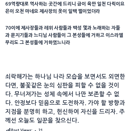
69
역량대로 역사하는 곳간에 드리니 금이 육만 일천
다릭
이요
은이 오천
마네
요
제사장
의 옷이 일백 벌이었더라
70
이에
제사장
들과
레위
사람들과 백성 몇과 노래하는 자들
과
문지기
들과 느디님 사람들이 그 본성들에 거하고 이스라엘
무리도 그 본성들에 거하였느니라
쇠락해가는 하나님 나라 모습을 보면서도 외면한
다면, 불꽃같은 눈의 심판을 피할 수 없을 것이
다. 무너져가는 성체 속에서 나만 보존할 수 없
다. 안정보다 믿음으로 도전하자. 가야 할 방향과
지점을 분명히 하고, 헌신하여 자신을 드리자. 주
께선 오늘도 일꾼을 찾으신다.
Post Views:
21