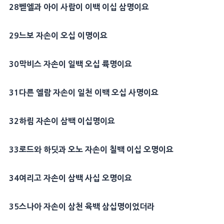
28
벧엘
과 아이 사람이 이백 이십 삼명이요
29
느보
자손이 오십 이명이요
30
막비스
자손이 일백 오십 륙명이요
31
다른
엘람
자손이 일천 이백 오십 사명이요
32
하림
자손이 삼백 이십명이요
33
로드와
하딧
과
오노
자손이 칠백 이십 오명이요
34
여리고
자손이 삼백 사십 오명이요
35
스나아
자손이 삼천 육백 삼십명이었더라