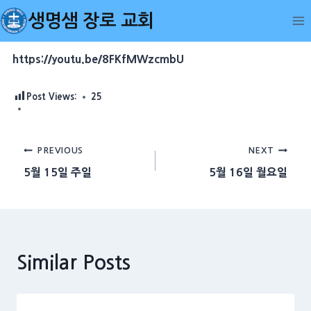
Skip
생명샘 장로 교회
to
content
https://youtu.be/8FKfMWzcmbU
Post Views:
25
Post
PREVIOUS
NEXT
5월 15일 주일
5월 16일 월요일
navigation
Similar Posts