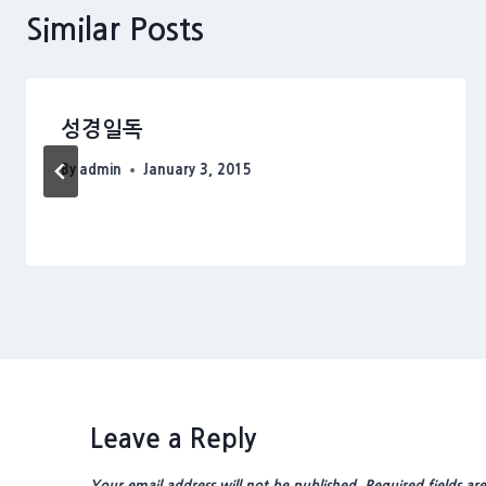
Similar Posts
성경일독
By
admin
January 3, 2015
Leave a Reply
Your email address will not be published.
Required fields a