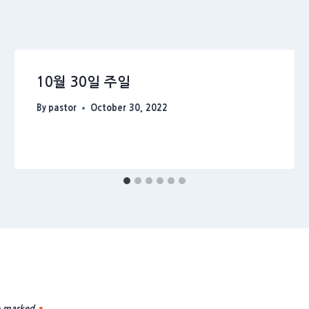
10월 30일 주일
By
pastor
October 30, 2022
re marked
*