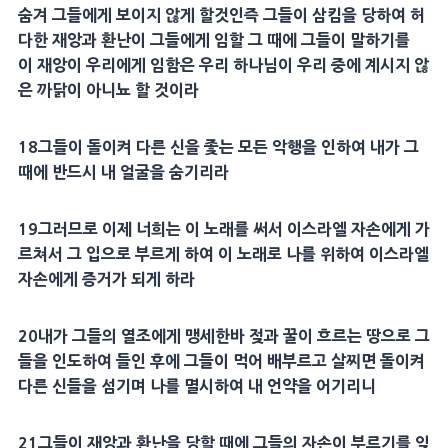
숨겨 그들에게 보이지 않게 할것인즉 그들이 삼킴을 당하여 허
다한
재앙
과
환난
이 그들에게 임할 그 때에 그들이 말하기를
이
재앙
이 우리에게 임함은 우리 하나님이 우리 중에 계시지 않
은 까닭이 아니뇨 할 것이라
18
그들이 돌이켜 다른 신을 좇는 모든 악행을 인하여 내가 그
때에 반드시 내
얼굴
을 숨기리라
19
그러므로 이제 너희는 이 노래를 써서 이스라엘 자손에게 가
르쳐서 그 입으로 부르게 하여 이 노래로 나를 위하여 이스라엘
자손에게
증거
가 되게 하라
20
내가 그들의 열조에게
맹세
한바
젖
과
꿀
이 흐르는 땅으로 그
들을 인도하여 들인 후에 그들이 먹어 배부르고 살찌면 돌이켜
다른 신들을 섬기며 나를
멸시
하여 내 언약을 어기리니
21
그들이
재앙
과
환난
을 당할 때에 그들의 자손이 부르기를 잊