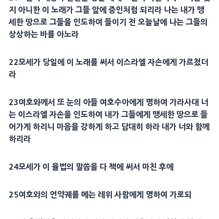
지 아니한 이 노래가 그들 앞에
증인
처럼 되리라 나는 내가
맹
세
한 땅으로 그들을 인도하여 들이기 전 오늘날에 나는 그들의
상상하는 바를 아노라
22
모세
가 당일에 이 노래를 써서 이스라엘 자손에게 가르쳤더
라
23
여호와께서 또 눈의 아들
여호수아
에게 명하여 가라사대 너
는 이스라엘 자손을 인도하여 내가 그들에게
맹세
한 땅으로 들
어가게 하리니 마음을 강하게 하고
담대
히 하라 내가 너와 함께
하리라
24
모세
가 이
율법
의 말씀을 다 책에 써서 마친 후에
25
여호와의
언약궤
를 메는
레위
사람에게 명하여 가로되