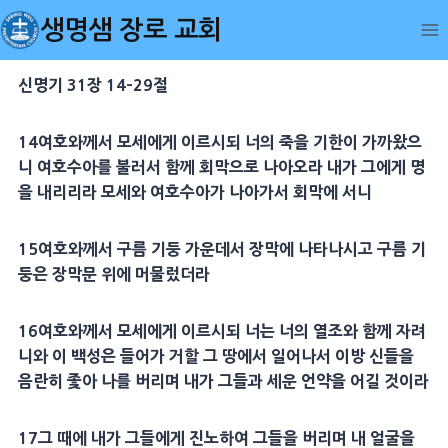
Skip
생명샘 장로 교회
to
content
신명기 31장 14-29절
14
여호와께서
모세
에게 이르시되 너의 죽을
기한
이 가까왔으
니
여호수아
를 불러서 함께 회막으로 나아오라 내가 그에게 명
을 내리리라
모세
와
여호수아
가 나아가서 회막에 서니
15
여호와께서 구름
기둥
가운데서
장막
에 나타나시고 구름
기
둥
은
장막
문 위에 머물렀더라
16
여호와께서
모세
에게 이르시되 너는 너의 열조와 함께 자려
니와 이 백성은 들어가 거할 그 땅에서 일어나서 이방 신들을
음란히 좇아 나를 버리며 내가 그들과 세운 언약을 어길 것이라
17
그 때에 내가 그들에게
진노
하여 그들을 버리며 내
얼굴
을