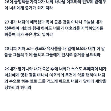
26
이
율법
책을 가져다가 너희 하나님 여호와의
언약궤
곁에 두
어 너희에게
증거
가 되게 하라
27
내가 너희의 패역함과 목이 곧은 것을 아나니 오늘날 내가
생존하여 너희와 함께 하여도 너희가 여호와를 거역하였거든
하물며 내가 죽은 후의 일이랴
28
너희
지파
모든
장로
와 유사들을 내 앞에 모으라 내가 이 말
씀을 그들의 귀에 들리고 그들에게 천지로
증거
를 삼으리라
29
내가 알거니와 내가 죽은 후에 너희가 스스로 부패하여 내가
너희에게 명한 길을 떠나서 여호와의
목전
에 악을 행하여 너희
의 손으로 하는 일로 그를 격노케 하므로 너희가 말세에
재앙
을
당하리라 하니라