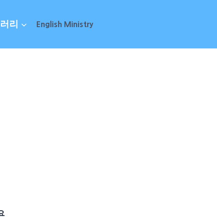
러리
English Ministry
요