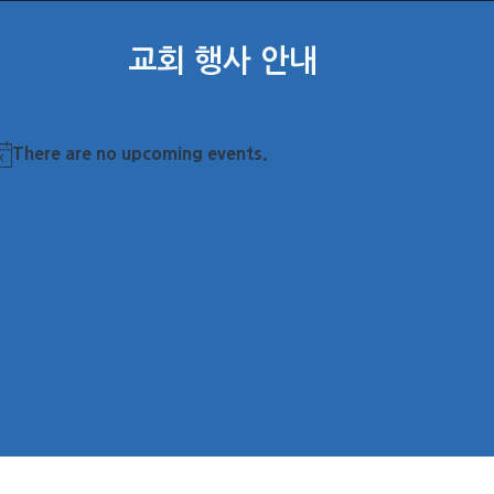
교회 행사 안내
There are no upcoming events.
otice