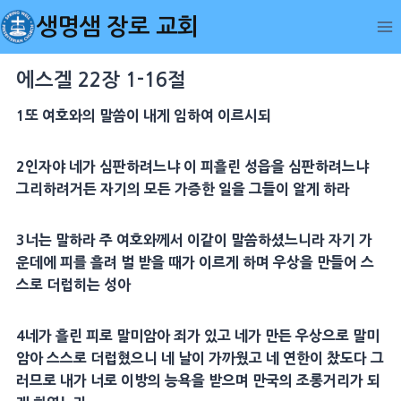
Skip
생명샘 장로 교회
to
content
에스겔 22장 1-16절
1또 여호와의 말씀이 내게 임하여 이르시되
2인자야 네가 심판하려느냐 이 피흘린 성읍을 심판하려느냐
그리하려거든 자기의 모든 가증한 일을 그들이 알게 하라
3너는 말하라 주 여호와께서 이같이 말씀하셨느니라 자기 가
운데에 피를 흘려 벌 받을 때가 이르게 하며 우상을 만들어 스
스로 더럽히는 성아
4네가 흘린 피로 말미암아 죄가 있고 네가 만든 우상으로 말미
암아 스스로 더럽혔으니 네 날이 가까웠고 네 연한이 찼도다 그
러므로 내가 너로 이방의 능욕을 받으며 만국의 조롱거리가 되