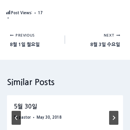
Post Views:
17
Post
PREVIOUS
NEXT
8월 1일 월요일
8월 3일 수요일
navigation
Similar Posts
5월 30일
By
pastor
May 30, 2018