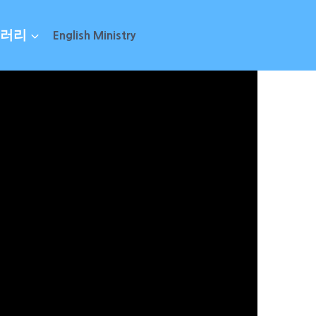
러리
English Ministry