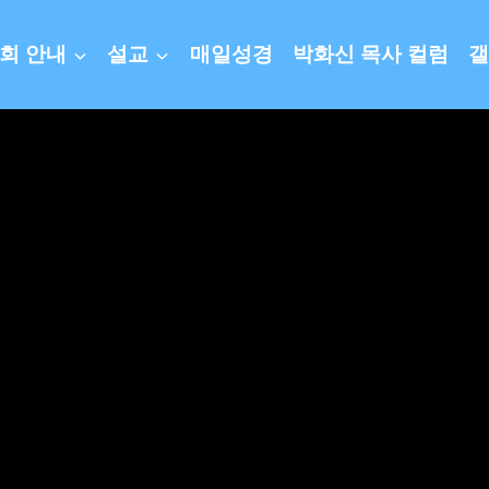
회 안내
설교
매일성경
박화신 목사 컬럼
갤