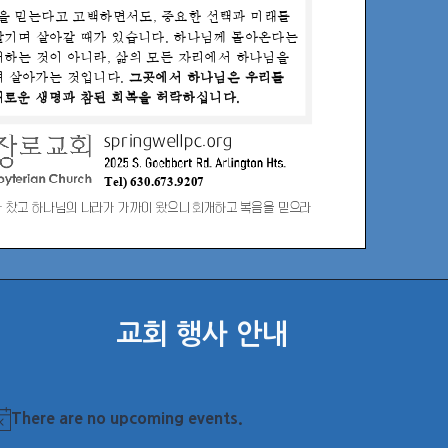
교회 행사 안내
There are no upcoming events.
otice