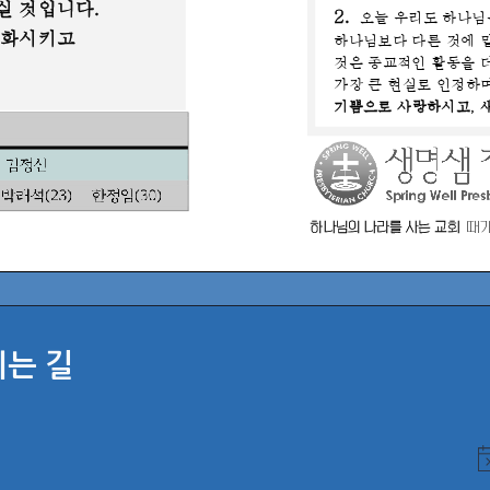
시는 길
N