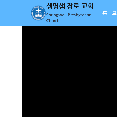
Skip
생명샘 장로 교회
to
홈
교
Springwell Presbyterian
content
Church