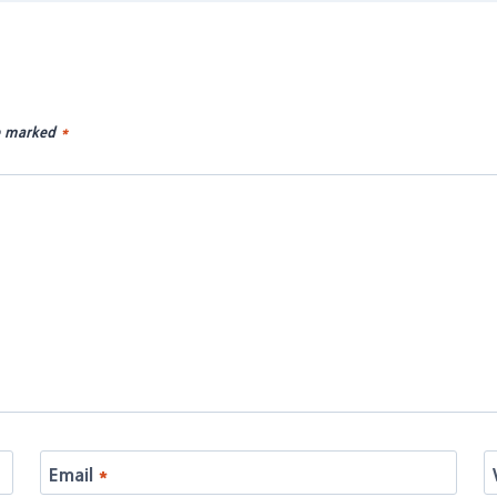
re marked
*
Email
*