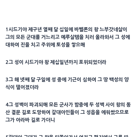
1
시드기야
제구년 열째 달 십일에
바벨
론의 왕
느부갓네살
이
그의 모든 군대를 거느리고
예루살렘
을 치러 올라와서 그 성에
대하여 진을 치고 주위에
토성
을 쌓으매
2
그 성이
시드기야
왕 제십일년까지 포위되었더라
3
그 해 넷째 달 구일에 성 중에
기근
이 심하여
그 땅 백성
의
양
식
이 떨어졌더라
4
그 성벽이 파괴되매 모든
군사
가
밤
중에 두 성벽 사이 왕의
동
산
곁문 길로 도망하여
갈대아
인들이 그
성읍
을 에워쌌으므로
그가
아라바
길로 가더니