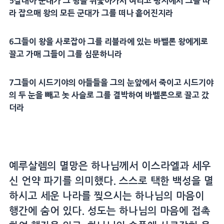
5
갈대아
군대가 그 왕을 뒤쫓아가서
여리고
평지
에서 그를 따
라 잡으매 왕의 모든 군대가 그를 떠나 흩어진지라
6
그들이 왕을 사로잡아 그를 리블라에 있는
바벨
론 왕에게로
끌고 가매 그들이 그를
심문
하니라
7
그들이
시드기야
의 아들들을 그의 눈앞에서 죽이고
시드기야
의 두 눈을 빼고 놋 사슬로 그를 결박하여
바벨
론으로 끌고 갔
더라
예루살렘의 멸망은 하나님께서 이스라엘과 세우
신 언약 파기를 의미했다. 스스로 택한 백성을 멸
하시고 세운 나라를 찢으시는 하나님의 마음이
행간에 숨어 있다. 성도는 하나님의 마음에 접촉