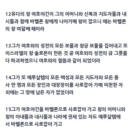
12
유다의 왕 여호야긴이 그의
어머니
와
신복
과 지도자들과
내
시
들과 함께
바벨
론 왕에게 나아가매 왕이 잡으니 때는
바벨
론
의 왕 여덟째 해이라
13
그가 여호와의
성전
의 모든
보물
과 왕궁
보물
을 집어내고 또
이스라엘의 왕
솔로몬
이 만든 것 곧 여호와의
성전
의 금 그릇을
다 파괴하였으니 여호와의 말씀과 같이 되었더라
14
그가 또
예루살렘
의 모든 백성과 모든 지도자와 모든
용
사
만 명과 모든 장인과
대장장이
를 사로잡아 가매
비천
한 자
외에는 그 땅에
남은 자
가 없었더라
15
그가 여호야긴을
바벨
론으로 사로잡아 가고 왕의
어머니
와
왕의
아내
들과
내시
들과 나라에
권세
있는 자도
예루살렘
에
서
바벨
론으로 사로잡아 가고