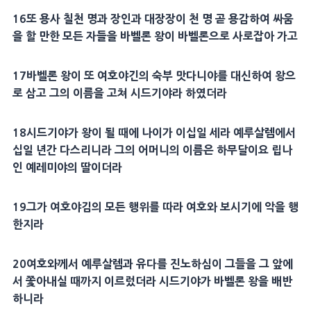
16
또
용사
칠천 명과 장인과
대장장이
천 명 곧 용감하여 싸움
을 할 만한 모든 자들을
바벨
론 왕이
바벨
론으로 사로잡아 가고
17
바벨
론 왕이 또 여호야긴의
숙부
맛다니야
를 대신하여 왕으
로 삼고 그의
이름
을 고쳐
시드기야
라 하였더라
18
시드기야
가 왕이 될 때에 나이가 이십일 세라
예루살렘
에서
십일 년간 다스리니라 그의
어머니
의
이름
은
하무달
이요
립나
인
예레미야
의
딸
이더라
19
그가 여호야김의 모든
행위
를 따라 여호와 보시기에 악을 행
한지라
20
여호와께서
예루살렘
과 유다를
진노
하심이 그들을 그 앞에
서 쫓아내실 때까지 이르렀더라
시드기야
가
바벨
론 왕을 배반
하니라