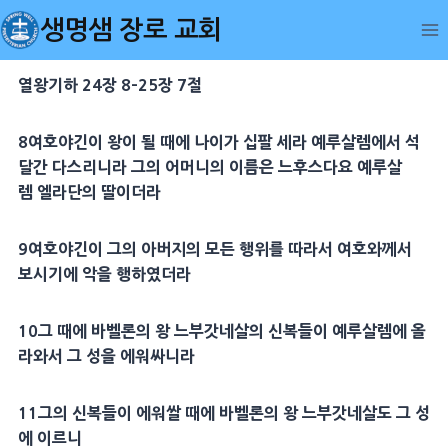
Skip
생명샘 장로 교회
to
content
열왕기하 24장 8-25장 7절
8
여호야긴이 왕이 될 때에 나이가 십팔 세라
예루살렘
에서 석
달간 다스리니라 그의
어머니
의
이름
은 느후스다요
예루살
렘
엘라단
의
딸
이더라
9
여호야긴이 그의
아버지
의 모든
행위
를 따라서 여호와께서
보시기에 악을 행하였더라
10
그 때에
바벨
론의 왕
느부갓네살
의
신복
들이
예루살렘
에 올
라와서 그 성을 에워싸니라
11
그의
신복
들이 에워쌀 때에
바벨
론의 왕
느부갓네살
도 그 성
에 이르니