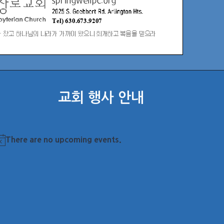
교회 행사 안내
There are no upcoming events.
otice