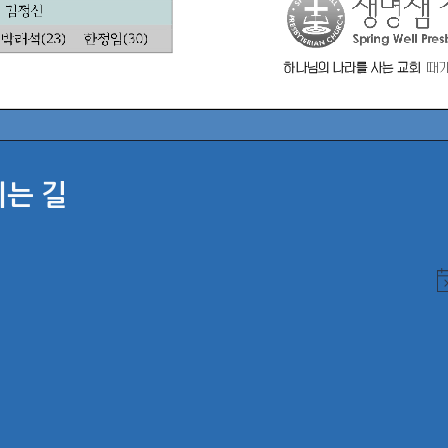
시는 길
N