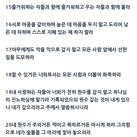
15
즐거워하는 자들과 함께 즐거워하고 우는 자들과 함께 울라
16
서로
마음
을 같이하며 높은 데
마음
을 두지 말고 도리어 낮
은 데 처하며 스스로
지혜
있는 체 하지 말라
17
아무에게도 악을 악으로 갚지 말고 모든 사람 앞에서 선한
일을
도모
하라
18
할 수 있거든 너희로서는 모든 사람과 더불어 화목하라
19
내
사랑
하는 자들아 너희가 친히 원수를 갚지 말고 하나님
의
진노
하심에 맡기라 기록되었으되 원수 갚는 것이 내게 있으
니 내가 갚으리라고 주께서 말씀하시니라
20
네 원수가 주리거든 먹이고 목마르거든 마시게 하라 그리함
으로 네가
숯
불을 그
머리
에 쌓아 놓으리라