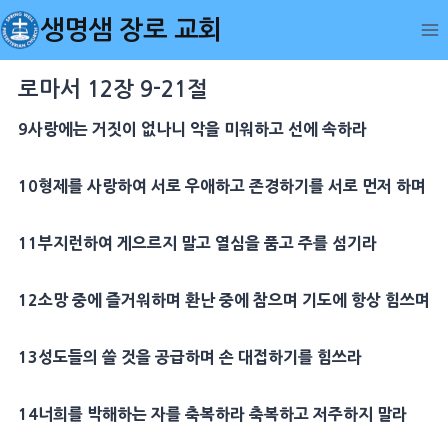
Skip
생명샘 장로 교회
to
content
로마서 12장 9-21절
9
사랑
에는 거짓이 없나니 악을 미워하고 선에 속하라
10
형제
를
사랑
하여 서로 우애하고 존경하기를 서로 먼저 하며
11
부지런하여 게으르지 말고 열심을 품고 주를 섬기라
12
소망
중에 즐거워하며
환난
중에 참으며
기도
에 항상 힘쓰며
13
성도들의 쓸 것을 공급하며 손 대접하기를 힘쓰라
14
너희를
박해
하는 자를 축복하라 축복하고 저주하지 말라