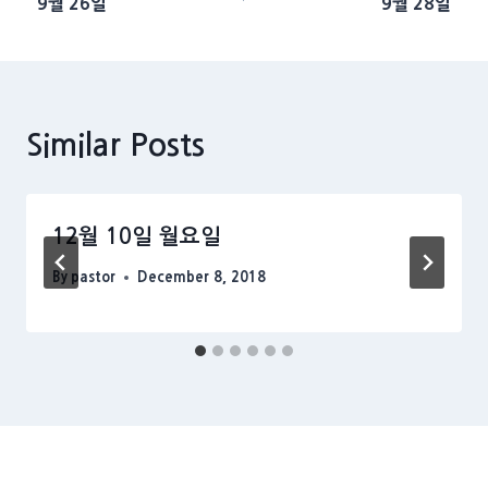
9월 26일
9월 28일
navigation
Similar Posts
12월 10일 월요일
By
pastor
December 8, 2018