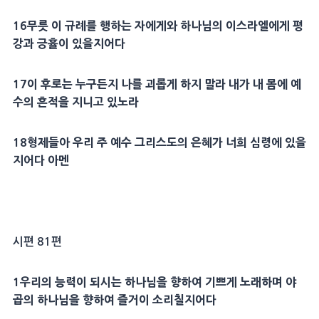
16
무릇
이
규례
를 행하는 자에게와 하나님의 이스라엘에게
평
강
과
긍휼
이 있을지어다
17
이 후로는 누구든지 나를 괴롭게 하지 말라 내가 내
몸
에 예
수의 흔적을 지니고 있노라
18
형제
들아 우리 주 예수
그리스도
의
은혜
가 너희
심령
에 있을
지어다
아멘
시편 81편
1
우리의
능력
이 되시는 하나님을 향하여 기쁘게 노래하며
야
곱
의 하나님을 향하여 즐거이 소리칠지어다