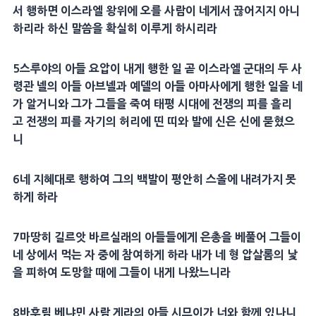
서 행하면 이스라엘 왕위에 오를 사람이 네게서 끊어지지 아니
하리라 하신 말씀을 확실히 이루게 하시리라
5
스루야
의 아들
요압
이 내게 행한 일 곧 이스라엘 군대의 두 사
령관
넬
의 아들
아브넬
과
예델
의 아들
아마사
에게 행한 일을 네
가 알거니와 그가 그들을 죽여 태평 시대에
전쟁
의 피를 흘리
고
전쟁
의 피를 자기의
허리
에 띤 띠와 발에 신은 신에 묻혔으
니
6
네
지혜
대로 행하여 그의 백발이
평안
히
스올
에 내려가지 못
하게 하라
7
마땅히
길르앗
바르실래
의 아들들에게 은총을 베풀어 그들이
네 상에서 먹는 자 중에 참여하게 하라 내가 네 형
압살롬
의
낯
을 피하여 도망할 때에 그들이 내게 나왔느니라
8
바후림
베냐민
사람 게라의 아들
시므이
가 너와 함께 있나니