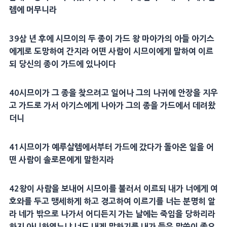
렘
에 머무니라
39
삼 년 후에
시므이
의 두 종이
가드
왕
마아가
의 아들
아기스
에게로 도망하여 간지라 어떤 사람이
시므이
에게 말하여 이르
되 당신의 종이
가드
에 있나이다
40
시므이
가 그 종을 찾으려고 일어나 그의 나귀에 안장을 지우
고
가드
로 가서
아기스
에게 나아가 그의 종을
가드
에서 데려왔
더니
41
시므이
가
예루살렘
에서부터
가드
에 갔다가 돌아온 일을 어
떤 사람이
솔로몬
에게 말한지라
42
왕이 사람을 보내어
시므이
를 불러서 이르되 내가 너에게 여
호와를 두고
맹세
하게 하고 경고하여 이르기를 너는 분명히 알
라 네가 밖으로 나가서 어디든지 가는 날에는 죽임을 당하리라
하지 아니하였느냐 너도 내게 말하기를 내가 들은 말씀이 좋으