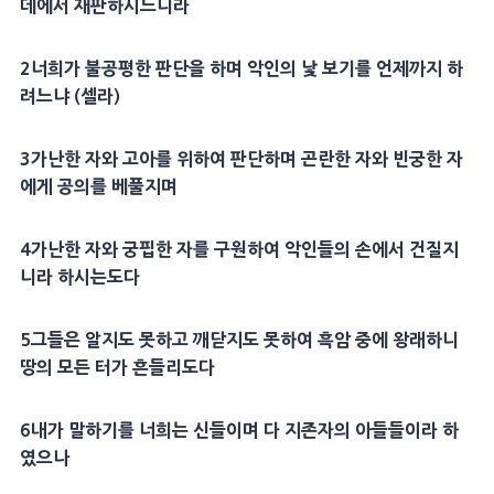
데에서
재판
하시느니라
2
너희가 불공평한 판단을 하며 악인의
낯
보기를 언제까지 하
려느냐 (셀라)
3
가난한 자
와 고아를 위하여 판단하며 곤란한 자와
빈궁
한 자
에게
공의
를 베풀지며
4
가난한 자
와 궁핍한 자를
구원
하여 악인들의 손에서 건질지
니라 하시는도다
5
그들은 알지도 못하고 깨닫지도 못하여 흑암 중에 왕래하니
땅의 모든 터가 흔들리도다
6
내가 말하기를 너희는 신들이며 다
지존자
의 아들들이라 하
였으나