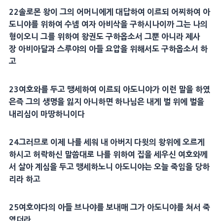
22
솔로몬
왕이 그의
어머니
에게
대답
하여 이르되 어찌하여
아
도니야
를 위하여
수넴 여자
아비삭
을 구하시나이까 그는 나의
형이오니 그를 위하여 왕권도 구하옵소서 그뿐 아니라
제사
장
아비아달
과
스루야
의 아들
요압
을 위해서도 구하옵소서 하
고
23
여호와를 두고
맹세
하여 이르되
아도니야
가 이런 말을 하였
은즉 그의
생명
을 잃지 아니하면 하나님은 내게 벌 위에 벌을
내리심이 마땅하니이다
24
그러므로 이제 나를 세워 내
아버지
다윗
의 왕위에 오르게
하시고 허락하신 말씀대로 나를 위하여 집을 세우신 여호와께
서 살아 계심을 두고
맹세
하노니
아도니야
는 오늘 죽임을 당하
리라 하고
25
여호야다
의 아들
브나야
를 보내매 그가
아도니야
를 쳐서 죽
였더라