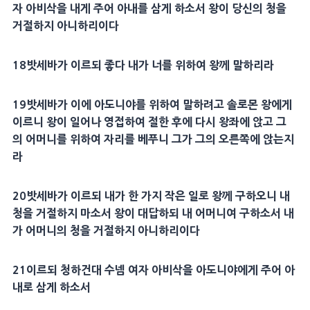
자
아비삭
을 내게 주어
아내
를 삼게 하소서 왕이 당신의 청을
거절하지 아니하리이다
18
밧세바
가 이르되 좋다 내가 너를 위하여 왕께 말하리라
19
밧세바
가 이에
아도니야
를 위하여 말하려고
솔로몬
왕에게
이르니 왕이 일어나 영접하여 절한 후에 다시
왕좌
에 앉고 그
의
어머니
를 위하여
자리
를 베푸니 그가 그의 오른쪽에 앉는지
라
20
밧세바
가 이르되 내가 한 가지 작은 일로 왕께 구하오니 내
청을 거절하지 마소서 왕이
대답
하되 내
어머니
여 구하소서 내
가
어머니
의 청을 거절하지 아니하리이다
21
이르되 청하건대
수넴 여자
아비삭
을
아도니야
에게 주어
아
내
로 삼게 하소서