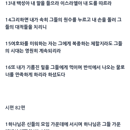
13
내 백성아 내 말을 들으라 이스라엘아 내 도를 따르라
14
그리하면 내가 속히 그들의 원수를 누르고 내 손을 돌려 그
들의
대적
들을 치리니
15
여호와를 미워하는 자는 그에게
복종
하는 체할지라도 그들
의 시대는 영원히 계속되리라
16
또 내가 기름진 밀을 그들에게 먹이며
반석
에서 나오는
꿀
로
너를
만족
하게 하리라 하셨도다
시편 82편
1
하나님은 신들의 모임 가운데에 서시며 하나님은 그들 가운