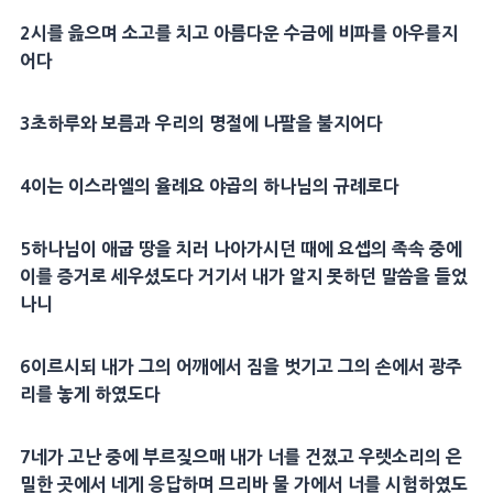
2
시를 읊으며
소고
를 치고 아름다운
수금
에
비파
를 아우를지
어다
3
초하루와 보름과 우리의 명절에
나팔
을 불지어다
4
이는 이스라엘의
율례
요
야곱
의 하나님의
규례
로다
5
하나님이
애굽
땅을 치러 나아가시던 때에
요셉
의 족속 중에
이를
증거
로 세우셨도다 거기서 내가 알지 못하던 말씀을 들었
나니
6
이르시되 내가 그의 어깨에서 짐을 벗기고 그의 손에서 광주
리를 놓게 하였도다
7
네가
고난
중에 부르짖으매 내가 너를 건졌고 우렛소리의 은
밀한 곳에서 네게 응답하며
므리바
물 가에서 너를
시험
하였도