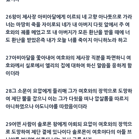
26
왕이
제사장
아비아달
에게 이르되 네 고향
아나돗
으로 가라
너는 마땅히 죽을 자이로되 네가 내
아버지
다윗
앞에서 주
여
호와의 궤
를 메었고 또 내
아버지
가 모든
환난
을 받을 때에 너
도
환난
을 받았은즉 내가 오늘 너를 죽이지 아니하노라 하고
27
아비아달
을 쫓아내어 여호와의
제사장
직분
을 파면하니 여
호와께서
실로
에서 엘리의 집에 대하여 하신 말씀을 응하게 함
이더라
28
그 소문이
요압
에게 들리매 그가 여호와의
장막
으로 도망하
여
제단
뿔을 잡으니 이는 그가
다윗
을 떠나
압살롬
을 따르지
아니하였으나
아도니야
를 따랐음이더라
29
어떤 사람이
솔로몬
왕에게 아뢰되
요압
이 여호와의
장막
으
로 도망하여
제단
곁에 있나이다
솔로몬
이
여호야다
의 아들
브