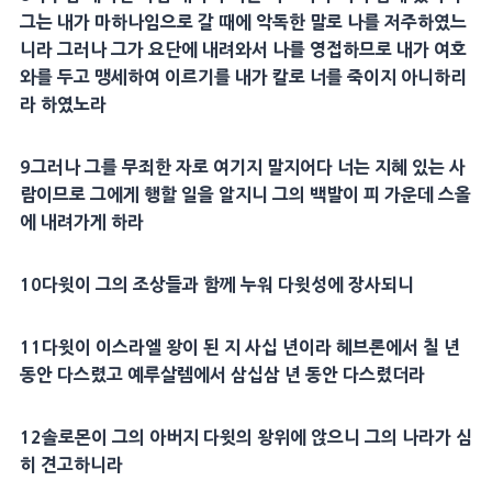
그는 내가
마하나임
으로 갈 때에 악독한 말로 나를 저주하였느
니라 그러나 그가
요단
에 내려와서 나를 영접하므로 내가 여호
와를 두고
맹세
하여 이르기를 내가 칼로 너를 죽이지 아니하리
라 하였노라
9
그러나 그를 무죄한 자로 여기지 말지어다 너는
지혜
있는 사
람이므로 그에게 행할 일을 알지니 그의 백발이 피 가운데
스올
에 내려가게 하라
10
다윗
이 그의 조상들과 함께 누워
다윗
성에
장사
되니
11
다윗
이 이스라엘 왕이 된 지 사십 년이라
헤브론
에서 칠 년
동안 다스렸고
예루살렘
에서 삼십삼 년 동안 다스렸더라
12
솔로몬
이 그의
아버지
다윗
의 왕위에 앉으니 그의 나라가 심
히
견고
하니라