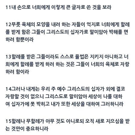
11
내 손으로 너희에게 이렇게 큰 글자로 쓴 것을 보라
12
무릇
육체의 모양을 내려 하는 자들이
억지
로 너희에게
할례
를 받게 함은 그들이
그리스도
의
십자가
로 말미암아
박해
를 면
하려 함뿐이라
13
할례
를 받은 그들이라도 스스로
율법
은 지키지 아니하고 너
희에게
할례
를 받게 하려 하는 것은 그들이 너희의 육체로 자랑
하려 함이라
14
그러나 내게는 우리 주 예수
그리스도
의
십자가
외에 결코
자랑할 것이 없으니
그리스도
로 말미암아
세상
이 나를 대하
여
십자가
에 못 박히고 내가 또한
세상
을 대하여 그러하니라
15
할례
나
무할례
가 아무 것도 아니로되 오직 새로 지으심을 받
는 것만이 중요하니라