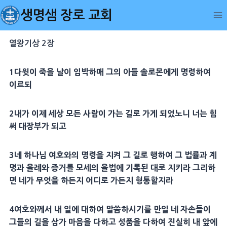
Skip
생명샘 장로 교회
to
content
열왕기상 2장
1
다윗
이 죽을 날이 임박하매 그의 아들
솔로몬
에게 명령하여
이르되
2
내가 이제
세상
모든 사람이 가는 길로 가게 되었노니 너는 힘
써
대장부
가 되고
3
네 하나님 여호와의 명령을 지켜 그 길로 행하여 그 법률과
계
명
과
율례
와
증거
를
모세
의
율법
에 기록된 대로 지키라 그리하
면 네가 무엇을 하든지 어디로 가든지 형통할지라
4
여호와께서 내 일에 대하여 말씀하시기를 만일 네 자손들이
그들의 길을 삼가
마음
을 다하고 성품을 다하여 진실히 내 앞에