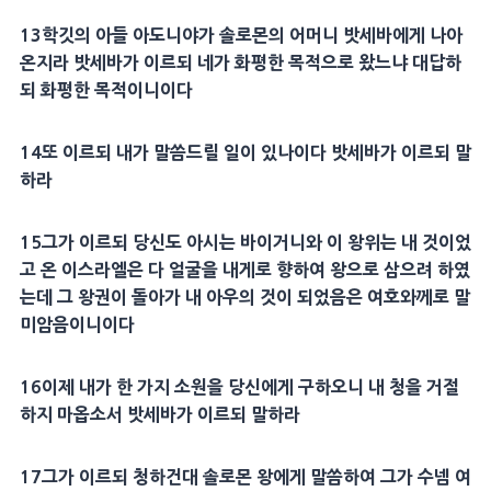
13
학깃
의 아들
아도니야
가
솔로몬
의
어머니
밧세바
에게 나아
온지라
밧세바
가 이르되 네가
화평
한 목적으로 왔느냐
대답
하
되
화평
한 목적이니이다
14
또 이르되 내가 말씀드릴 일이 있나이다
밧세바
가 이르되 말
하라
15
그가 이르되 당신도 아시는 바이거니와 이 왕위는 내 것이었
고 온 이스라엘은 다
얼굴
을 내게로 향하여 왕으로 삼으려 하였
는데 그 왕권이 돌아가 내 아우의 것이 되었음은 여호와께로 말
미암음이니이다
16
이제 내가 한 가지 소원을 당신에게 구하오니 내 청을 거절
하지 마옵소서
밧세바
가 이르되 말하라
17
그가 이르되 청하건대
솔로몬
왕에게 말씀하여 그가
수넴 여