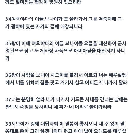
께로 말미암는
평강
이 영원히 있으리라
34
여호야다
의 아들
브나야
가 곧 올라가서 그를 쳐죽이매 그
가
광야
에 있는 자기의 집에 매장되니라
35
왕이 이에
여호야다
의 아들
브나야
를
요압
을 대신하여
군사
령관으로 삼고 또
제사장
사독
으로
아비아달
을 대신하게 하니
라
36
왕이 사람을 보내어
시므이
를 불러서 이르되 너는
예루살렘
에서 너를 위하여 집을 짓고 거기서 살고 어디든지 나가지 말라
37
너는 분명히 알라 네가 나가서 기드론 시내를 건너는 날에는
반드시 죽임을 당하리니 네 피가 네
머리
로 돌아가리라
38
시므이
가 왕께
대답
하되 이 말씀이 좋사오니 내 주 왕의 말
씀대로 종이 그리 하겠나이다 하고 이에 날이 오래도록
예루살