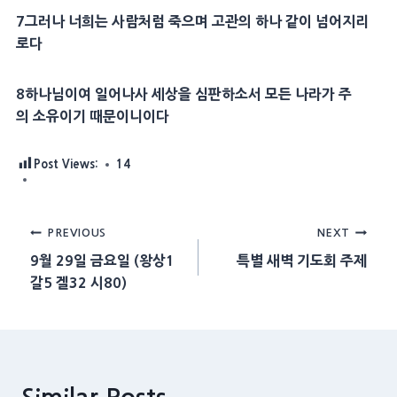
7
그러나 너희는 사람처럼 죽으며 고관의 하나 같이 넘어지리
로다
8
하나님이여 일어나사
세상
을
심판
하소서 모든 나라가 주
의
소유
이기 때문이니이다
Post Views:
14
Post
PREVIOUS
NEXT
9월 29일 금요일 (왕상1
특별 새벽 기도회 주제
navigation
갈5 겔32 시80)