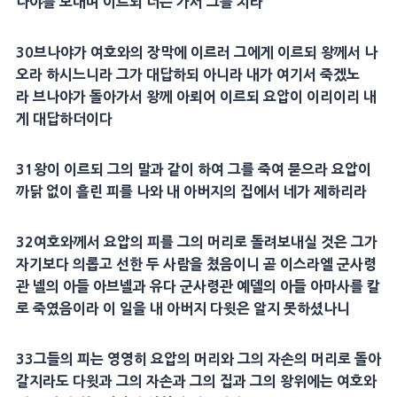
나야
를 보내며 이르되 너는 가서 그를 치라
30
브나야
가 여호와의
장막
에 이르러 그에게 이르되 왕께서 나
오라 하시느니라 그가
대답
하되 아니라 내가 여기서 죽겠노
라
브나야
가 돌아가서 왕께 아뢰어 이르되
요압
이 이리이리 내
게
대답
하더이다
31
왕이 이르되 그의 말과 같이 하여 그를 죽여 묻으라
요압
이
까닭 없이 흘린 피를 나와 내
아버지
의 집에서 네가 제하리라
32
여호와께서
요압
의 피를 그의
머리
로 돌려보내실 것은 그가
자기보다 의롭고 선한 두 사람을 쳤음이니 곧 이스라엘
군사
령
관
넬
의 아들
아브넬
과 유다
군사
령관
예델
의 아들
아마사
를 칼
로 죽였음이라 이 일을 내
아버지
다윗
은 알지 못하셨나니
33
그들의 피는
영영
히
요압
의
머리
와 그의 자손의
머리
로 돌아
갈지라도
다윗
과 그의 자손과 그의 집과 그의 왕위에는 여호와