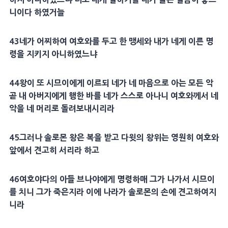
니이다 하였거늘
43
네가 어찌하여 여호와를 두고 한
맹세
와 내가 네게 이른 명
령을 지키지 아니하였느냐
44
왕이 또
시므이
에게 이르되 네가 네
마음
으로 아는 모든 악
곧 내
아버지
에게 행한 바를 네가 스스로 아나니 여호와께서 네
악을 네
머리
로 돌려보내시리라
45
그러나
솔로몬
왕은 복을 받고
다윗
의 왕위는 영원히 여호와
앞에서
견고
히 서리라 하고
46
여호야다
의 아들
브나야
에게 명령하매 그가 나가서
시므이
를 치니 그가 죽은지라 이에 나라가
솔로몬
의 손에
견고
하여지
니라