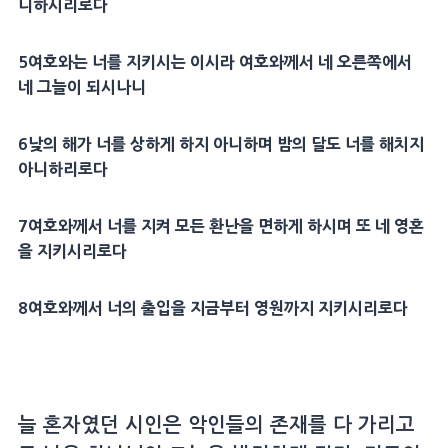
니하시리로다
5
여호와는 너를 지키시는 이시라 여호와께서 네 오른쪽에서
네 그늘이 되시나니
6
낮의 해가 너를 상하게 하지 아니하며
밤
의 달도 너를 해치지
아니하리로다
7
여호와께서 너를 지켜 모든
환난
을 면하게 하시며 또 네
영혼
을 지키시리로다
8
여호와께서 너의
출입
을 지금부터 영원까지 지키시리로다
늘 혼자였던 시인은 악인들의 존재를 다 가리고