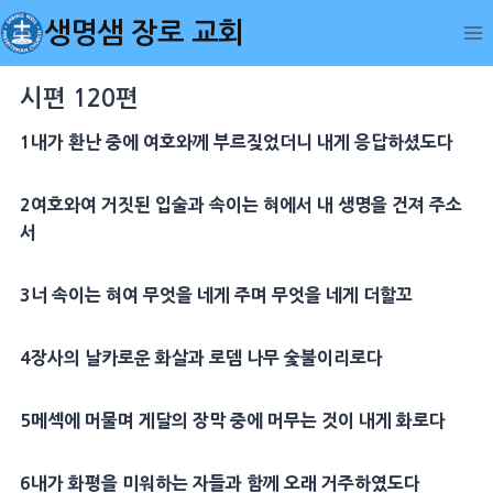
Skip
생명샘 장로 교회
to
content
시편 120편
1
내가
환난
중에 여호와께 부르짖었더니 내게 응답하셨도다
2
여호와여 거짓된 입술과 속이는 혀에서 내
생명
을 건져 주소
서
3
너 속이는 혀여 무엇을 네게 주며 무엇을 네게 더할꼬
4
장사
의 날카로운
화살
과 로뎀
나무
숯
불이리로다
5
메섹
에 머물며
게달
의
장막
중에 머무는 것이 내게 화로다
6
내가
화평
을 미워하는 자들과 함께 오래 거주하였도다