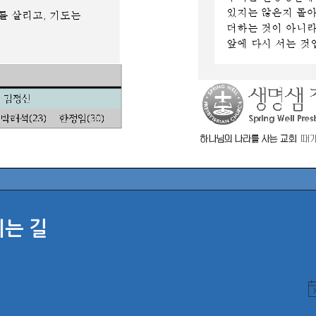
시는 길
N