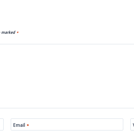
re marked
*
Email
*