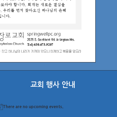
교회 행사 안내
There are no upcoming events.
otice