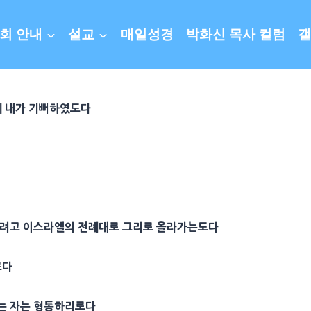
회 안내
설교
매일성경
박화신 목사 컬럼
갤
에 내가 기뻐하였도다
려고 이스라엘의 전례대로 그리로 올라가는도다
로다
는 자는 형통하리로다