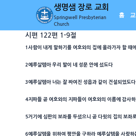
Skip
생명샘 장로 교회
to
홈
교
Springwell Presbyterian
content
Church
시편 122편 1-9절
1
사람이 내게 말하기를 여호와의 집에 올라가자 할 때
2
예루살렘
아 우리 발이 네 성문 안에 섰도다
3
예루살렘
아 너는 잘 짜여진
성읍
과 같이 건설되었도다
4
지파
들 곧 여호와의
지파
들이 여호와의
이름
에
감사
하
5
거기에
심판
의
보좌
를 두셨으니 곧
다윗
의 집의
보좌
6
예루살렘
을 위하여
평안
을 구하라
예루살렘
을
사랑
하