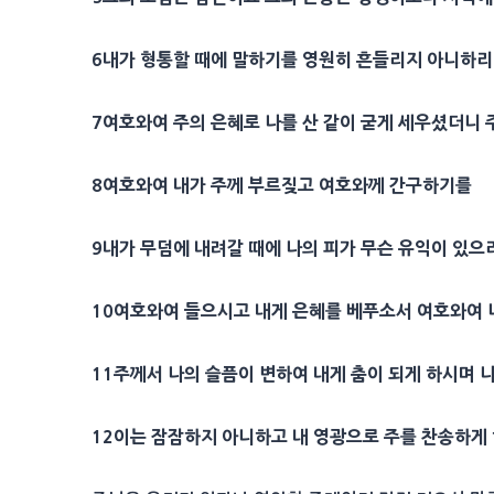
6
내가 형통할 때에 말하기를 영원히 흔들리지 아니하
7
여호와여 주의
은혜
로 나를 산 같이 굳게 세우셨더니
8
여호와여 내가 주께 부르짖고 여호와께 간구하기를
9
내가
무덤
에 내려갈 때에 나의 피가 무슨 유익이 있
10
여호와여 들으시고 내게
은혜
를 베푸소서 여호와여
11
주께서 나의 슬픔이 변하여 내게
춤
이 되게 하시며 
12
이는 잠잠하지 아니하고 내
영광
으로 주를 찬송하게