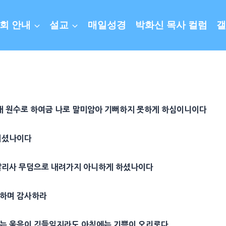
회 안내
설교
매일성경
박화신 목사 컬럼
갤
 내 원수로 하여금 나로 말미암아 기뻐하지 못하게 하심이니이다
치셨나이다
살리사
무덤
으로 내려가지 아니하게 하셨나이다
억하며
감사
하라
에는 울음이 깃들일지라도 아침에는 기쁨이 오리로다