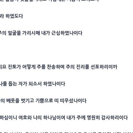
리라 하였도다
 주의
얼굴
을 가리시매 내가 근심하였나이다
으리요
진토
가 어떻게 주를 찬송하며 주의
진리
를 선포하리이까
 나를
돕는 자
가 되소서 하였나이다
나의 베옷을 벗기고 기쁨으로 띠 띠우셨나이다
 하심이니 여호와 나의 하나님이여 내가 주께 영원히
감사
하리이다