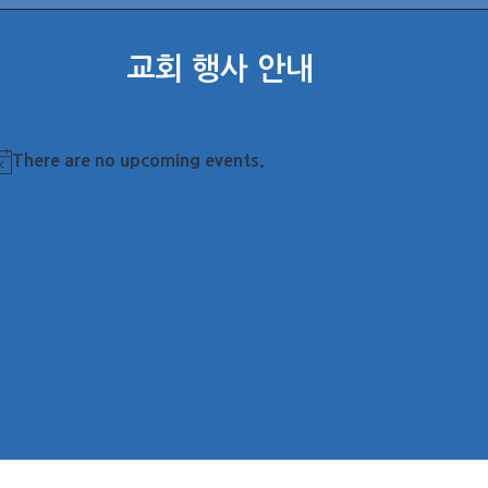
교회 행사 안내
There are no upcoming events.
otice