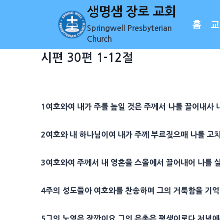
Skip
생명샘 장로 교회
to
홈
교
Springwell Presbyterian
content
Church
시편 30편 1-12절
1
여호와여 내가 주를 높일 것은 주께서 나를 끌어내사
2
여호와 내 하나님이여 내가 주께 부르짖으매 나를 고
3
여호와여 주께서 내
영혼
을
스올
에서 끌어내어 나를 
4
주의 성도들아 여호와를 찬송하며 그의
거룩
함을 기
5
그의 노염은 잠깐이요 그의 은총은 평생이로다 저녁