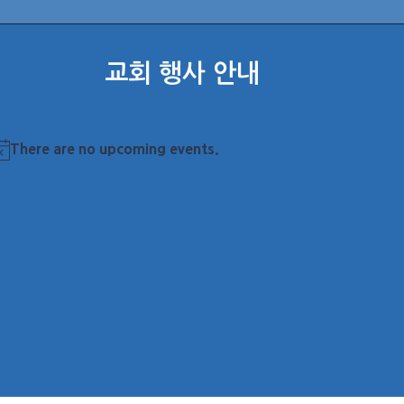
교회 행사 안내
There are no upcoming events.
otice