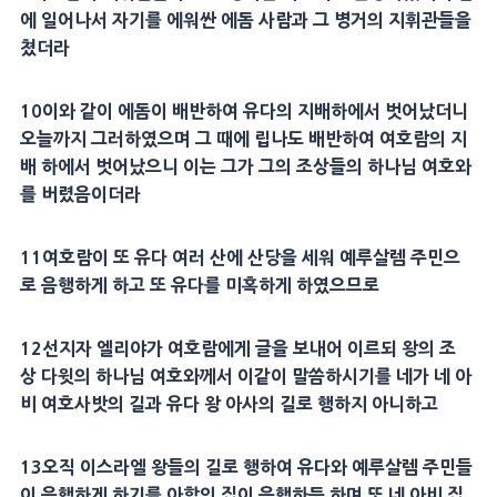
에 일어나서 자기를 에워싼
에돔
사람과 그
병
거의 지휘관들을
쳤더라
10
이와 같이
에돔
이 배반하여 유다의 지배하에서 벗어났더니
오늘까지 그러하였으며 그 때에
립나
도 배반하여
여호람
의 지
배 하에서 벗어났으니 이는 그가 그의 조상들의 하나님 여호와
를 버렸음이더라
11
여호람
이 또 유다 여러 산에
산당
을 세워
예루살렘
주민으
로
음행
하게 하고 또 유다를 미혹하게 하였으므로
12
선지자
엘리야
가
여호람
에게 글을 보내어 이르되 왕의 조
상
다윗
의 하나님 여호와께서 이같이 말씀하시기를 네가 네 아
비
여호사밧
의 길과 유다 왕
아사
의 길로 행하지 아니하고
13
오직 이스라엘 왕들의 길로 행하여 유다와
예루살렘
주민들
이
음행
하게 하기를
아합
의 집이
음행
하듯 하며 또 네 아비 집