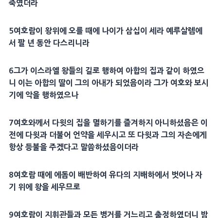
죽였더라
5
여호람
이 왕위에 오를 때에 나이가 삼십이 세라
예루살렘
에
서 팔 년 동안 다스리니라
6
그가 이스라엘 왕들의 길로 행하여
아합
의 집과 같이 하였으
니 이는
아합
의
딸
이 그의
아내
가 되었음이라 그가 여호와 보시
기에 악을 행하였으나
7
여호와께서
다윗
의 집을 멸하기를 즐겨하지 아니하셨음은 이
전에
다윗
과 더불어 언약을 세우시고 또
다윗
과 그의 자손에게
항상
등불
을 주겠다고 말씀하셨음이더라
8
여호람
때에
에돔
이 배반하여 유다의 지배하에서 벗어나 자
기 위에 왕을 세우므로
9
여호람
이 지휘관들과 모든
병
거를 거느리고
출정
하였더니
밤