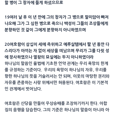
할
병
이 그 창자에 들게 하셨으므로
19
여러 날 후 이 년 만에 그의 창자가 그
병
으로 말미암아 빠져
나오매 그가 그 심한
병
으로 죽으니 백성이 그들의 조상들에게
분향하던 것 같이 그에게 분향하지 아니하였으며
20
여호람
이 삼십이 세에
즉위
하고
예루살렘
에서 팔 년 동안 다
스리다가 아끼는 자 없이
세상
을 떠났으며 무리가 그를
다윗
성
에
장사
하였으나 열왕의
묘실
에는 두지 아니하였더라
하나님의 말씀인 율법에 기초한 언약 관계는 우리 욕망의 한계
를 규정하는 기준이다. 우리의 욕망이 하나님의 자유, 우리를
향한 하나님의 뜻을 거슬러서는 안 되며, 이웃의 마땅한 권리와
자유를 존중하는 사랑 위에서만 허용된다. 여호람은 이 기본적
인 관계에서 벗어났다.
여호람은 산당을 만들어 우상숭배를 조장하기까지 한다. 아합
집의 음행을 답습한다. 그의 기준은 하나님의 말씀이 아니라 아