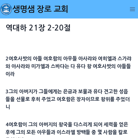
Skip
생명샘 장로 교회
to
content
역대하 21장 2-20절
2
여호사밧
의 아들
여호람
의 아우들
아사
랴와
여히엘
과
스가랴
와
아사
랴와
미가엘
과
스바댜
는 다 유다 왕
여호사밧
의 아들들
이라
3
그의
아버지
가 그들에게는 은금과
보물
과 유다
견고
한
성읍
들을 선물로 후히 주었고
여호람
은 장자이므로 왕위를 주었더
니
4
여호람
이 그의
아버지
의 왕국을 다스리게 되어 세력을 얻은
후에 그의 모든 아우들과 이스라엘
방백
들 중 몇 사람을 칼로