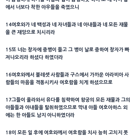
에서 너보다 착한 아우들을 죽였으니
14
여호와가 네 백성과 네
자녀
들과 네
아내
들과 네 모든
재물
을 큰
재앙
으로 치시리라
15
또 너는 창자에 중병이 들고 그
병
이 날로 중하여 창자가 빠
져나오리라 하셨다 하였더라
16
여호와께서
블레셋 사람
들과
구스
에서 가까운 아라비아 사
람들의
마음
을 격동시키사
여호람
을 치게 하셨으므로
17
그들이 올라와서 유다를 침략하여 왕궁의 모든
재물
과 그의
아들들과
아내
들을
탈취
하였으므로 막내 아들 여호아하스 외
에는 한 아들도 남지 아니하였더라
18
이 모든 일 후에 여호와께서
여호람
을 치사 능히 고치지 못