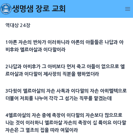
Skip
생명샘 장로 교회
to
content
역대상 24장
1
아론
자손의 반차가 이러하니라
아론
의 아들들은
나답
과
아
비후
와
엘르아살
과
이다말
이라
2
나답
과
아비후
가 그 아비보다 먼저 죽고 아들이 없으므로
엘
르아살
과
이다말
이
제사장
의
직분
을 행하였더라
3
다윗
이
엘르아살
의 자손
사독
과
이다말
의 자손
아히멜렉
으로
더불어 저희를 나누어 각각 그 섬기는 직무를 맡겼는데
4
엘르아살
의 자손 중에 족장이
이다말
의 자손보다 많으므로
나눈 것이 이러하니
엘르아살
자손의 족장이 십 륙이요
이다말
자손은 그 열조의 집을 따라 여덟이라