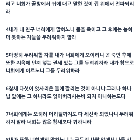
리고 너희가 골방에서 귀에 대고 말한 것이 집 위에서 전파되리
라
4
내가 내 친구 너희에게 말하노니
몸
을 죽이고 그 후에는 능히
더 못하는 자들을 두려워하지 말라
5
마땅히 두려워할 자를 내가 너희에게 보이리니 곧 죽인 후에
또한
지옥
에 던져 넣는
권세
있는 그를 두려워하라 내가 참으로
너희에게 이르노니 그를 두려워하라
6
참새
다섯이
앗사리온
둘에 팔리는 것이 아니냐 그러나 하나
님 앞에는 그 하나라도 잊어버리시는바 되지 아니하는도다
7
너희에게는 오히려
머리
털까지도 다 세신바 되었나니 두려워
하지 말라 너희는 많은
참새
보다 귀하니라
8
내가 또한 너희에게 말하노니 누구든지 사람 앞에서 나를
시