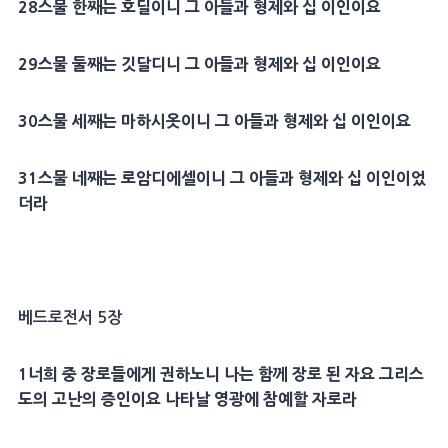
28
스물 한째는
호딜
이니 그 아들과
형제
와 십 이인이요
29
스물 둘째는
깃달디
니 그 아들과
형제
와 십 이인이요
30
스물 세째는
마하시옷
이니 그 아들과
형제
와 십 이인이요
31
스물 네째는 로암디에셀이니 그 아들과
형제
와 십 이인이었
더라
베드로전서 5장
1
너희 중
장로
들에게 권하노니 나는 함께
장로
된 자요
그리스
도
의
고난
의
증인
이요 나타날
영광
에 참예할 자로라