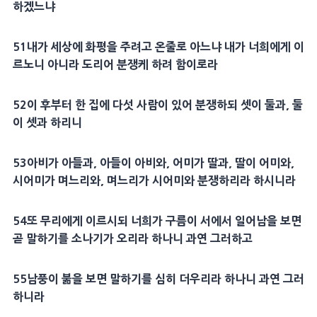
하겠느냐
51
내가
세상
에
화평
을 주려고 온줄로 아느냐 내가 너희에게 이
르노니 아니라 도리어 분쟁케 하려 함이로라
52
이 후부터 한 집에 다섯 사람이 있어 분쟁하되 셋이 둘과, 둘
이 셋과 하리니
53
아비가 아들과, 아들이 아비와, 어미가
딸
과,
딸
이 어미와,
시어미가 며느리와, 며느리가 시어미와 분쟁하리라 하시니라
54
또 무리에게 이르시되 너희가 구름이 서에서 일어남을 보면
곧 말하기를 소나기가 오리라 하나니 과연 그러하고
55
남풍이 붊을 보면 말하기를 심히 더우리라 하나니 과연 그러
하니라