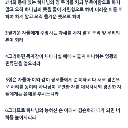
2
너희 중에 있는 하나님의 양 무리를 치되 부득이함으로 하지
말고 오직 하나님의
뜻
을 좇아 자원함으로 하며 더러운 이를 위
하여 하지 말고 오직 즐거운
뜻
으로 하며
3
맡기운 자들에게 주장하는 자세를 하지 말고 오직 양 무리의
본이 되라
4
그리하면
목자
장이 나타나실 때에 시들지 아니하는
영광
의
면류관을 얻으리라
5
젊은 자들아 이와 같이
장로
들에게 순복하고 다 서로 겸손으
로
허리
를 동이라 하나님이 교만한 자를
대적
하시되 겸손한 자
들에게는
은혜
를 주시느니라
6
그러므로 하나님의 능하신 손 아래서 겸손하라 때가 되면 너
희를 높이시리라