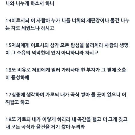
나와 나누게 하소서 하니
14
이르시되 이 사람아 누가 나를 너희의 재판장이나 물건 나누
는 자로 세웠느냐 하시고
15
저희에게 이르시되 삼가 모든
탐심
을 물리치라 사람의
생명
이 그
소유
의 넉넉한데 있지 아니하니라 하시고
16
또
비유
로 저희에게 일러 가라사대 한 부자가 그
밭
에
소출
이 풍성하매
17
심중
에 생각하여 가로되 내가
곡식
쌓아 둘 곳이 없으니 어
찌할꼬 하고
18
또 가로되 내가 이렇게 하리라 내 곡간을 헐고 더 크게 짓고
내 모든
곡식
과 물건을 거기 쌓아 두리라