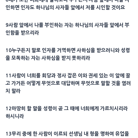
인
하면
인자
도 하나님의
사자
들 앞에서 저를
시인
할 것이요
9
사람 앞에서 나를 부인하는 자는 하나님의
사자
들 앞에서 부
인함을 받으리라
10
누구든지 말로
인자
를 거역하면 사하심을 받으려니와
성령
을
모독
하는 자는 사하심을 받지 못하리라
11
사람이 너희를
회당
과 정사 잡은 이와
권세
있는 이 앞에 끌
고 가거든 어떻게 무엇으로
대답
하며 무엇으로 말할 것을 염려
치 말라
12
마땅히 할 말을
성령
이 곧 그 때에 너희에게 가르치시리라
하시니라
13
무리 중에 한 사람이 이르되
선생
님 내 형을 명하여 유업을