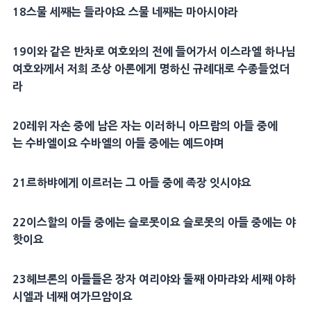
18
스물 세째는
들라야
요 스물 네째는
마아시야
라
19
이와 같은 반차로 여호와의 전에 들어가서 이스라엘 하나님
여호와께서 저희 조상
아론
에게 명하신
규례
대로 수종들었더
라
20
레위
자손 중에
남은 자
는 이러하니
아므람
의 아들 중에
는
수바엘
이요
수바엘
의 아들 중에는 예드야며
21
르하뱌
에게 이르러는 그 아들 중에 족장 잇시야요
22
이스할
의 아들 중에는
슬로못
이요
슬로못
의 아들 중에는 야
핫이요
23
헤브론
의 아들들은 장자
여리야
와 둘째
아마랴
와 세째
야하
시엘
과 네째 여가므암이요