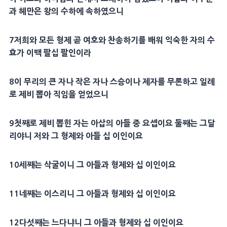
과
헤만
은 왕의 수하에 속하였으니
7
저희와 모든
형제
곧 여호와 찬송하기를 배워 익숙한 자의 수
효가 이백 팔십 팔인이라
8
이 무리의 큰 자나 작은 자나
스승
이나
제자
를 무론하고 일례
로 제비 뽑아
직임
을 얻었으니
9
첫째로 제비 뽑힌 자는
아삽
의 아들 중
요셉
이요 둘째는
그달
리야
니 저와 그
형제
와 아들 십 이인이요
10
세째는
삭굴
이니 그 아들과
형제
와 십 이인이요
11
네째는 이스리니 그 아들과
형제
와 십 이인이요
12
다섯째는
느다냐
니 그 아들과
형제
와 십 이인이요