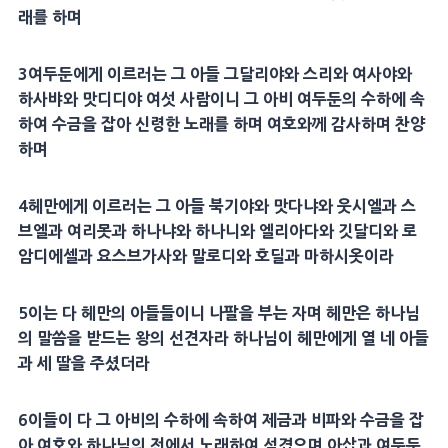
래를 하며
3
여두둔
에게 이르러는 그 아들
그달리야
와
스리
와
여사야
와
하사뱌와
맛디디야
여섯 사람이니 그 아비
여두둔
의 수하에 속
하여
수금
을 잡아
신령
한 노래를 하며 여호와께
감사
하며
찬양
하며
4
헤만
에게 이르러는 그 아들
북기야
와
맛다냐
와
웃시엘
과
스
브엘
과
여리못
과
하나냐
와
하나니
와 엘리아다와
깃달디
와 로
암디에셀과 요스브가사와
말로디
와
호딜
과
마하시옷
이라
5
이는 다
헤만
의 아들들이니
나팔
을 부는 자며
헤만
은 하나님
의 말씀을 받드는 왕의
선견자
라 하나님이
헤만
에게 열 네 아들
과 세
딸
을 주셨더라
6
이들이 다 그 아비의 수하에 속하여
제금
과
비파
와
수금
을 잡
아 여호와 하나님의 전에서 노래하여 섬겼으며
아삽
과
여두둔