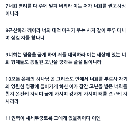
7
너희 염려를 다 주께 맡겨 버리라 이는 저가 너희를 권고하심
이니라
8
근신하라 깨어라 너희
대적
마귀
가 우는
사자
같이 두루 다니
며 삼킬 자를 찾나니
9
너희는
믿음
을 굳게 하여 저를
대적
하라 이는
세상
에 있는 너
희
형제
들도 동일한
고난
을 당하는 줄을 앎이니라
10
모든
은혜
의 하나님 곧
그리스도
안에서 너희를 부르사 자기
의 영원한
영광
에 들어가게 하신 이가 잠간
고난
을 받은 너희를
친히 온전케 하시며 굳게 하시며 강하게 하시며 터를
견고
케 하
시리라
11
권력이 세세무궁토록 그에게 있을찌어다
아멘