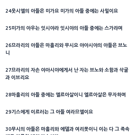
24
웃시엘
의 아들은
미가
요
미가
의 아들 중에는
사밀
이요
25
미가
의 아우는 잇시야라 잇시야의 아들 중에는
스가랴
며
26
므라리
의 아들은
마흘리
와
무시
요
야아시야
의 아들은 브노
니
27
므라리
의 자손
야아시야
에게서 난 자는 브노와 소함과
삭굴
과
이브리
요
28
마흘리
의 아들 중에는
엘르아살
이니
엘르아살
은 무자하며
29
기스
에게 이르러는 그 아들
여라므엘
이요
30
무시
의 아들은
마흘리
와 에델과
여리못
이니 이는 다 그 족속