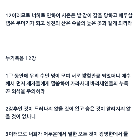
12
이러므로 너희로 인하여
시온
은
밭
같이 갊을 당하고
예루살
렘
은 무더기가 되고
성전
의 산은
수풀
의 높은 곳과 같게 되리라
누가복음 12장
1
그 동안에 무리
수만
명이 모여 서로 밟힐만큼 되었더니 예수
께서 먼저
제자
들에게 말씀하여 가라사대
바리새인
들의
누룩
곧 외식을 주의하라
2
감추인 것이 드러나지 않을 것이 없고 숨은 것이 알려지지 않
을 것이 없나니
3
이러므로 너희가 어두운데서 말한 모든 것이 광명한데서 들