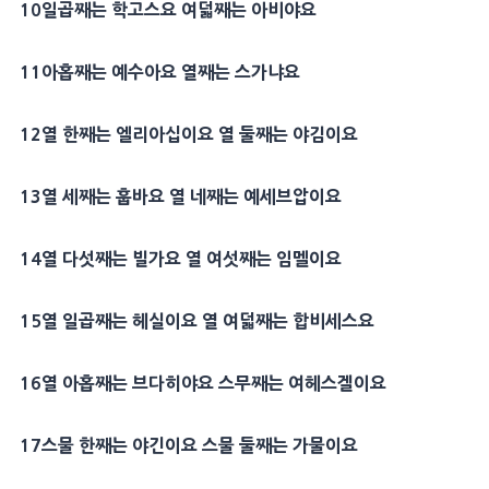
10
일곱째는
학고스
요 여덟째는
아비야
요
11
아홉째는
예수아
요 열째는
스가냐
요
12
열 한째는
엘리아십
이요 열 둘째는
야김
이요
13
열 세째는
훕바
요 열 네째는 예세브압이요
14
열 다섯째는
빌가
요 열 여섯째는
임멜
이요
15
열 일곱째는
헤실
이요 열 여덟째는
합비세스
요
16
열 아홉째는
브다히야
요 스무째는 여헤스겔이요
17
스물 한째는 야긴이요 스물 둘째는
가물
이요