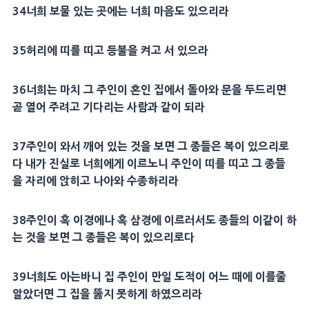
34
너희
보물
있는 곳에는 너희
마음
도 있으리라
35
허리
에 띠를 띠고
등불
을 켜고 서 있으라
36
너희는 마치 그
주인
이
혼인
집에서 돌아와 문을 두드리면
곧 열어 주려고 기다리는 사람과 같이 되라
37
주인
이 와서 깨어 있는 것을 보면 그 종들은 복이 있으리로
다 내가 진실로 너희에게 이르노니
주인
이 띠를 띠고 그 종들
을
자리
에 앉히고 나아와
수종
하리라
38
주인
이 혹 이경에나 혹 삼경에 이르러서도 종들의 이같이 하
는 것을 보면 그 종들은 복이 있으리로다
39
너희도 아는바니 집
주인
이 만일 도적이 어느 때에 이를줄
알았더면 그 집을 뚫지 못하게 하였으리라