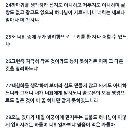
24
까마귀
를 생각하라 심지도 아니하고 거두지도 아니하며 골
방도 없고 창고도 없으되 하나님이 기르시나니 너희는 새보다
얼마나 더 귀하냐
25
또 너희 중에 누가 염려함으로 그 키를 한 자나 더할 수 있느
냐
26
그런즉 지극히 작은 것이라도 능치 못하거든 어찌 그 다른
것을 염려하느냐
27
백합화
를 생각하여 보아라 실도 만들지 않고 짜지도 아니하
느니라 그러나 내가 너희에게 말하노니
솔로몬
의 모든
영광
으
로도 입은 것이 이 꽃 하나만 같지 못하였느니라
28
오늘 있다가 내일 아궁이에 던지우는 들풀도 하나님이 이렇
게 입히시거든 하물며 너희일까보냐
믿음
이 적은 자들아