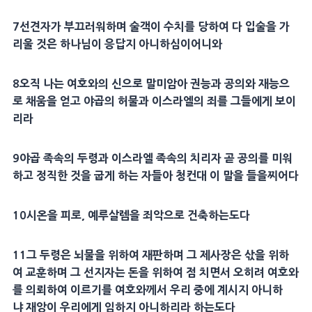
7
선견자
가 부끄러워하며
술객
이
수치
를 당하여 다 입술을 가
리울 것은 하나님이 응답지 아니하심이어니와
8
오직 나는 여호와의 신으로 말미암아 권능과 공의와 재능으
로 채움을 얻고
야곱
의
허물
과 이스라엘의 죄를 그들에게 보이
리라
9
야곱
족속의 두령과 이스라엘 족속의 치리자 곧 공의를 미워
하고 정직한 것을 굽게 하는 자들아 청컨대 이 말을 들을찌어다
10
시온
을 피로,
예루살렘
을 죄악으로 건축하는도다
11
그 두령은
뇌물
을 위하여
재판
하며 그
제사장
은 삯을 위하
여
교훈
하며 그
선지자
는
돈
을 위하여 점 치면서 오히려 여호와
를 의뢰하여 이르기를 여호와께서 우리 중에 계시지 아니하
냐
재앙
이 우리에게 임하지 아니하리라 하는도다