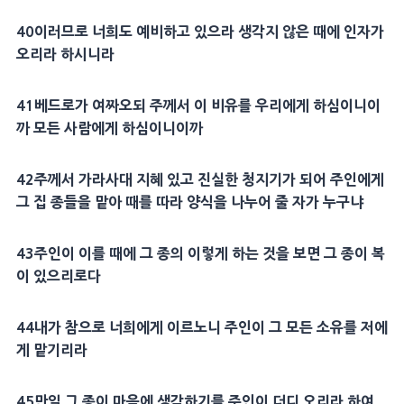
40
이러므로 너희도 예비하고 있으라 생각지 않은 때에
인자
가
오리라 하시니라
41
베드로
가 여짜오되 주께서 이
비유
를 우리에게 하심이니이
까 모든 사람에게 하심이니이까
42
주께서 가라사대
지혜
있고 진실한
청지기
가 되어
주인
에게
그 집 종들을 맡아 때를 따라
양식
을 나누어 줄 자가 누구냐
43
주인
이 이를 때에 그 종의 이렇게 하는 것을 보면 그 종이 복
이 있으리로다
44
내가 참으로 너희에게 이르노니
주인
이 그 모든
소유
를 저에
게 맡기리라
45
만일 그 종이
마음
에 생각하기를
주인
이 더디 오리라 하여