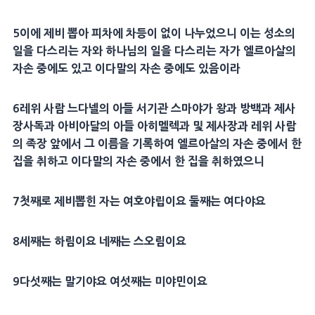
5
이에 제비 뽑아 피차에 차등이 없이 나누었으니 이는 성소의
일을
다스리는 자
와 하나님의 일을
다스리는 자
가
엘르아살
의
자손 중에도 있고
이다말
의 자손 중에도 있음이라
6
레위
사람
느다넬
의 아들
서기관
스마야
가 왕과
방백
과
제사
장
사독
과
아비아달
의 아들
아히멜렉
과 및
제사장
과
레위
사람
의 족장 앞에서 그
이름
을 기록하여
엘르아살
의 자손 중에서 한
집을 취하고
이다말
의 자손 중에서 한 집을 취하였으니
7
첫째로 제비뽑힌 자는
여호야립
이요 둘째는
여다야
요
8
세째는
하림
이요 네째는
스오림
이요
9
다섯째는
말기야
요 여섯째는
미야민
이요