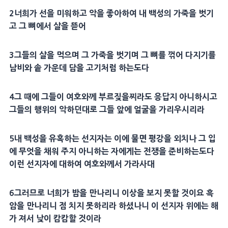
2
너희가 선을 미워하고 악을 좋아하여 내 백성의
가죽
을 벗기
고 그 뼈에서 살을 뜯어
3
그들의 살을 먹으며 그
가죽
을 벗기며 그 뼈를 꺾어 다지기를
남비와 솥 가운데 담을
고기
처럼 하는도다
4
그 때에 그들이 여호와께 부르짖을찌라도 응답지 아니하시고
그들의
행위
의 악하던대로 그들 앞에
얼굴
을 가리우시리라
5
내 백성을 유혹하는
선지자
는 이에 물면
평강
을 외치나 그 입
에 무엇을 채워 주지 아니하는 자에게는
전쟁
을 준비하는도다
이런
선지자
에 대하여 여호와께서 가라사대
6
그러므로 너희가
밤
을 만나리니 이상을 보지 못할 것이요 흑
암을 만나리니 점 치지 못하리라 하셨나니 이
선지자
위에는 해
가 져서
낮
이 캄캄할 것이라