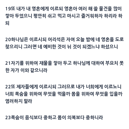
19
또 내가 내
영혼
에게 이르되
영혼
아 여러 해 쓸 물건을 많이
쌓아 두었으니
평안
히 쉬고 먹고 마시고 즐거워하자 하리라 하
되
20
하나님은 이르시되
어리석은 자
여 오늘
밤
에 네
영혼
을 도로
찾으리니 그러면 네 예비한 것이 뉘 것이 되겠느냐 하셨으니
21
자기를 위하여
재물
을 쌓아 두고 하나님께 대하여 부요치 못
한 자가 이와 같으니라
22
또
제자
들에게 이르시되 그러므로 내가 너희에게 이르노니
너희
목숨
을 위하여 무엇을 먹을까
몸
을 위하여 무엇을 입을까
염려하지 말라
23
목숨
이
음식
보다 중하고
몸
이
의복
보다 중하니라