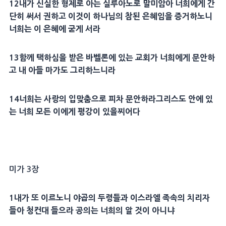
12
내가
신실
한
형제
로 아는 실루아노로 말미암아 너희에게
간
단히
써서 권하고 이것이 하나님의 참된
은혜
임을 증거하노니
너희는 이
은혜
에 굳게 서라
13
함께 택하심을 받은
바벨
론에 있는
교회
가 너희에게
문안
하
고 내 아들
마가
도 그리하느니라
14
너희는
사랑
의
입맞춤
으로 피차
문안
하라그리스도 안에 있
는 너희 모든 이에게
평강
이 있을찌어다
미가 3장
1
내가 또 이르노니
야곱
의 두령들과 이스라엘 족속의 치리자
들아 청컨대 들으라 공의는 너희의 알 것이 아니냐