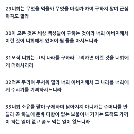
29
너희는 무엇을 먹을까 무엇을 마실까 하여 구하지 말며 근심
하지도 말라
30
이 모든 것은
세상
백성들이 구하는 것이라 너희
아버지
께서
이런 것이 너희에게 있어야 될 줄을 아시느니라
31
오직 너희는 그의 나라를 구하라 그리하면 이런 것을 너희에
게 더하시리라
32
적은 무리여 무서워 말라 너희
아버지
께서 그 나라를 너희에
게 주시기를 기뻐하시느니라
33
너희
소유
를 팔아
구제
하여 낡아지지 아니하는 주머니를 만
들라 곧
하늘
에 둔바 다함이 없는
보물
이니 거기는 도적도 가까
이 하는 일이 없고
좀
도 먹는 일이 없느니라