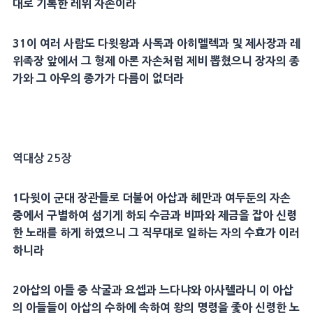
대로 기록한
레위
자손이라
31
이 여러 사람도
다윗
왕과
사독
과
아히멜렉
과 및
제사장
과
레
위
족장 앞에서 그
형제
아론
자손처럼 제비 뽑혔으니 장자의 종
가와 그 아우의 종가가 다름이 없더라
역대상 25장
1
다윗
이 군대 장관들로 더불어
아삽
과
헤만
과
여두둔
의 자손
중에서 구별하여 섬기게 하되
수금
과
비파
와
제금
을 잡아
신령
한 노래를 하게 하였으니 그 직무대로 일하는 자의 수효가 이러
하니라
2
아삽
의 아들 중
삭굴
과
요셉
과
느다냐
와
아사렐
라니 이
아삽
의 아들들이
아삽
의 수하에 속하여 왕의 명령을 좇아
신령
한 노