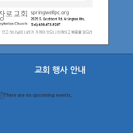
교회 행사 안내
There are no upcoming events.
otice