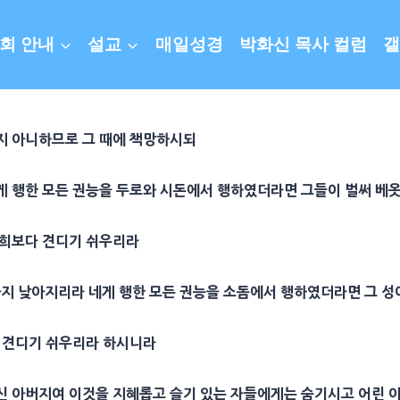
회 안내
설교
매일성경
박화신 목사 컬럼
갤
지 아니하므로 그 때에
책망
하시되
게 행한 모든
권능
을
두로
와
시돈
에서 행하였더라면 그들이 벌써 베옷
너희보다 견디기 쉬우리라
지 낮아지리라 네게 행한 모든
권능
을
소돔
에서 행하였더라면 그 성
 견디기 쉬우리라 하시니라
신
아버지
여 이것을
지혜
롭고 슬기 있는 자들에게는 숨기시고 어린