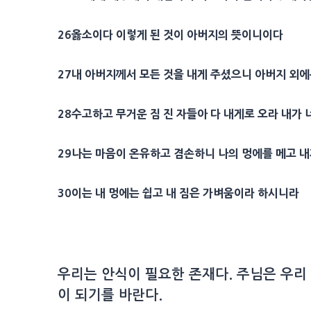
26
옳소이다 이렇게 된 것이
아버지
의
뜻
이니이다
27
내
아버지
께서 모든 것을 내게 주셨으니
아버지
외에
28
수고
하고 무거운 짐 진 자들아 다 내게로 오라 내가
29
나는
마음
이 온유하고 겸손하니 나의
멍에
를 메고 
30
이는 내
멍에
는 쉽고 내 짐은 가벼움이라 하시니라
우리는 안식이 필요한 존재다. 주님은 우리
이 되기를 바란다.