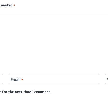
re marked
*
Email
*
r for the next time I comment.