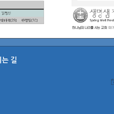
시는 길
N