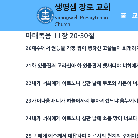
Skip
생명샘 장로 교회
to
홈
교
Springwell Presbyterian
content
Church
마태복음 11장 20-30절
20
예수께서
권능
을 가장 많이 행하신 고을들이
회개
하
21
화 있을진저
고라신
아 화 있을진저
벳새다
야 너희에
22
내가 너희에게 이르노니
심판
날에
두로
와
시돈
이 
23
가버나움
아 네가
하늘
에까지 높아지겠느냐
음부
에까
24
내가 너희에게 이르노니
심판
날에
소돔
땅이 너보다
25
그 때에 예수께서
대답
하여 이르시되 천지의
주재
이