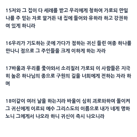
15
저와 그 집이 다
세례
를 받고 우리에게 청하여 가로되 만일
나를 주 믿는 자로 알거든 내 집에 들어와 유하라 하고 강권하
여 있게 하니라
16
우리가
기도
하는 곳에 가다가
점
하는
귀신
들린 여종 하나를
만나니
점
으로 그
주인
들을 크게 이하게 하는 자라
17
바울
과 우리를 좇아와서 소리질러 가로되 이 사람들은 지극
히 높은 하나님의 종으로
구원
의 길을 너희에게 전하는 자라 하
며
18
이같이 여러 날을 하는지라
바울
이 심히 괴로와하여 돌이켜
그
귀신
에게 이르되 예수
그리스도
의
이름
으로 내가 네게 명하
노니 그에게서 나오라 하니
귀신
이 즉시 나오니라