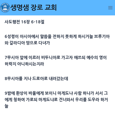
Skip
생명샘 장로 교회
to
content
사도행전 16장 6-18절
6
성령
이
아시아
에서 말씀을 전하지 못하게 하시거늘
브루기아
와
갈라디아
땅으로 다녀가
7
무시아
앞에 이르러
비두니아
로 가고자 애쓰되 예수의 영이
허락지 아니하시는지라
8
무시아
를 지나
드로아
로 내려갔는데
9
밤
에 환상이
바울
에게 보이니
마게도냐
사람 하나가 서서 그
에게 청하여 가로되
마게도냐
로 건너와서 우리를 도우라 하거
늘