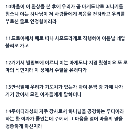
10
바울
이 이 환상을 본 후에 우리가 곧
마게도냐
로 떠나기를
힘쓰니 이는 하나님이 저 사람들에게
복음
을 전하라고 우리를
부르신 줄로 인정함이러라
11
드로아
에서 배로 떠나
사모드라게
로 직행하여 이튿날
네압
볼리
로 가고
12
거기서
빌립보
에 이르니 이는
마게도냐
지경 첫성이요 또
로
마
의
식민지
라 이 성에서 수일을 유하다가
13
안식일
에 우리가
기도
처가 있는가 하여 문밖 강 가에 나가
거기 앉아서 모인
여자
들에게 말하더니
14
두아디라
성의 자주
장사
로서 하나님을 공경하는
루디아
라
하는 한
여자
가 들었는데 주께서 그
마음
을 열어
바울
의 말을
청종하게 하신지라