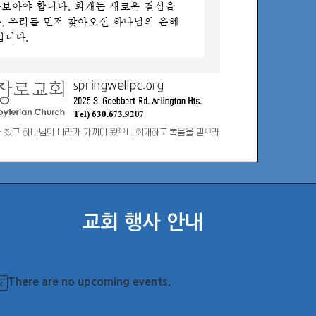
교회 행사 안내
There are no upcoming events.
otice