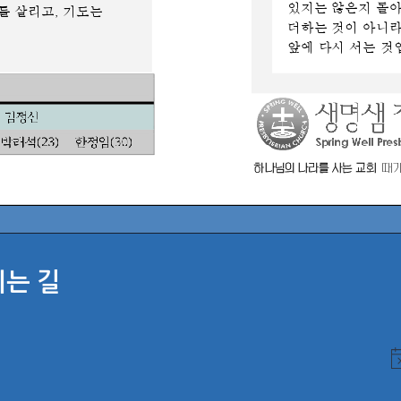
시는 길
N