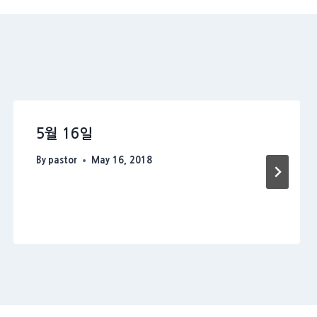
5월 16일
By
pastor
May 16, 2018