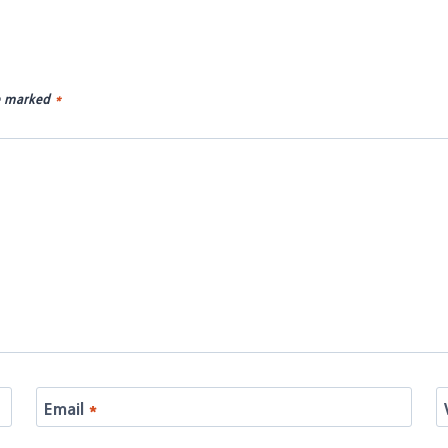
re marked
*
Email
*