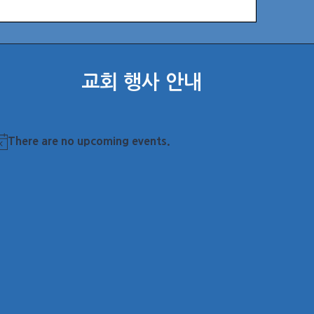
교회 행사 안내
There are no upcoming events.
otice