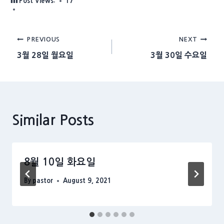
Post Views:
17
Post
PREVIOUS
NEXT
3월 28일 월요일
3월 30일 수요일
navigation
Similar Posts
8월 10일 화요일
By
pastor
August 9, 2021