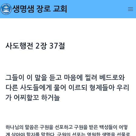
Skip
생명샘 장로 교회
to
content
사도행전 2장 37절
그들이 이 말을 듣고
마음
에 찔려
베드로
와
다른
사도
들에게 물어 이르되
형제
들아 우리
가 어찌할꼬 하거늘
하나님의 말씀은 구원을 선포하고 구원을 받은 백성들이 어떻
게 살아야 할지를 말한다. 구원의 선포는 영원한 생명을 선물로