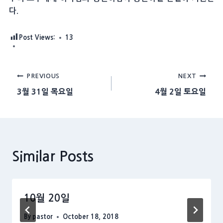
다.
Post Views:
13
Post
PREVIOUS
NEXT
3월 31일 목요일
4월 2일 토요일
navigation
Similar Posts
10월 20일
By
pastor
October 18, 2018