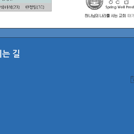
시는 길
N