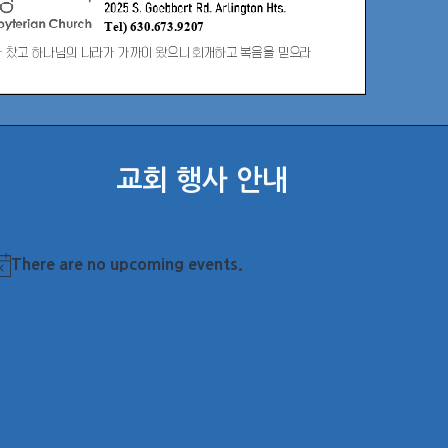
교회 행사 안내
There are no upcoming events.
otice