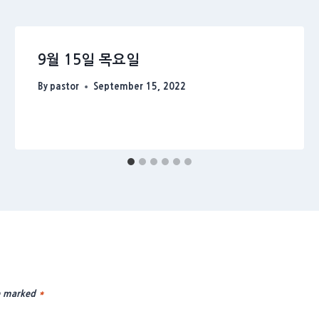
9월 15일 목요일
By
pastor
September 15, 2022
re marked
*