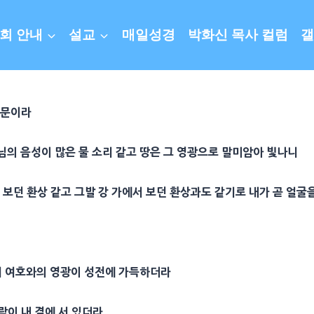
회 안내
설교
매일성경
박화신 목사 컬럼
갤
 문이라
님의 음성이
많은 물
소리 같고 땅은 그
영광
으로 말미암아
빛
나니
에 보던 환상 같고
그발
강 가에서 보던 환상과도 같기로 내가 곧
얼굴
니 여호와의
영광
이
성전
에 가득하더라
람이 내 곁에 서 있더라