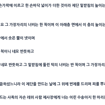
손가락
에 이르고 한 손바닥 넓이가 더한 것이라
제단
밑받침의 높이는 
요 그 가장자리의 너비는 한 척이며 이 아래층 면에서 이 층의 높이
닥에서 솟은 뿔이 넷이며
 척이니 네모 반듯하고
 네모 반듯하고 그 밑받침에 둘린 턱의 너비는 반 척이며 그 가장자
말씀하셨느니라 이
제단
을 만드는 날에 그 위에
번제
를 드리며 피를 
드는
사독
의 자손
레위
사람
제사장
에게 너는 어린 수송아지 한 마리