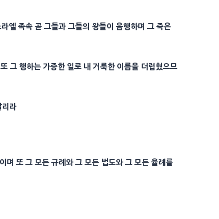
스라엘 족속 곧 그들과 그들의 왕들이
음행
하며 그 죽은
 또 그 행하는
가증
한 일로 내
거룩
한
이름
을 더럽혔으므
살리라
보이며 또 그 모든
규례
와 그 모든 법도와 그 모든
율례
를