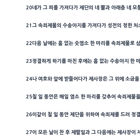
20
네가 그 피를 가져다가
제단
의 네 뿔과 아래층 네 
21
그
속죄
제물의 수송아지를 가져다가
성전
의 정한
처
22
다음 날에는 흠 없는 숫염소 한 마리를
속죄
제물로 
23
정결하게 하기를 마친 후에는 흠 없는 수송아지 한 
24
나 여호와 앞에 받들어다가
제사장
은 그 위에
소금
을
25
칠 일 동안은
매일
염소
한 마리를 갖추어
속죄
제물을
26
이같이 칠 일 동안
제단
을 위하여
속죄
제를 드려 정
27
이 모든 날이 찬 후 제팔일과 그 다음에는
제사장
이