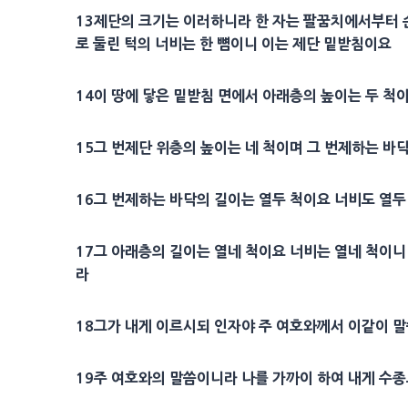
13
제단
의 크기는 이러하니라 한 자는 팔꿈치에서부터
로 둘린 턱의 너비는 한
뼘
이니 이는
제단
밑받침이요
14
이 땅에 닿은 밑받침 면에서 아래층의 높이는 두 척이
15
그
번제
단 위층의 높이는 네 척이며 그
번제
하는 바
16
그
번제
하는 바닥의 길이는 열두 척이요 너비도 열두
17
그 아래층의 길이는 열네 척이요 너비는 열네 척이니
라
18
그가 내게 이르시되
인자
야 주 여호와께서 이같이 
19
주 여호와의 말씀이니라 나를 가까이 하여 내게
수종