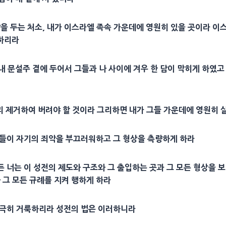
 발을 두는
처소
, 내가 이스라엘 족속 가운데에 영원히 있을 곳이라 이
하리라
 내
문설주
곁에 두어서 그들과 나 사이에 겨우 한 담이 막히게 하였고
리 제거하여 버려야 할 것이라 그리하면 내가 그들 가운데에 영원히 
그들이 자기의 죄악을 부끄러워하고 그
형상
을
측량
하게 하라
든 너는 이
성전
의 제도와
구조
와 그
출입
하는 곳과 그 모든
형상
을 
 그 모든
규례
를 지켜 행하게 하라
지극히
거룩
하리라
성전
의 법은 이러하니라