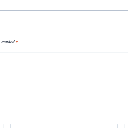
re marked
*