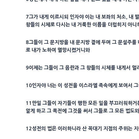
7
그가 내게 이르시되
인자
야 이는 내
보좌
의
처소
, 내
왕들의 시체로 다시는 내
거룩
한
이름
을 더럽히지 아니
8
그들이 그
문지방
을 내
문지방
곁에 두며 그
문설주
를
로 내가 노하여 멸망시켰거니와
9
이제는 그들이 그 음란과 그 왕들의 시체를 내게서 멀
10
인자
야 너는 이
성전
을 이스라엘 족속에게 보여서 
11
만일 그들이 자기들이 행한 모든 일을 부끄러워하거
알게 하고 그
목전
에 그것을 써서 그들로 그 모든 법도와
12
성전
의 법은 이러하니라 산 꼭대기 지점의 주위는 