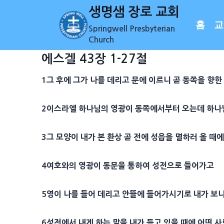
Skip
생명샘 장로 교회
to
홈
교
Springwell Presbyterian
content
Church
에스겔 43장 1-27절
1
그 후에 그가 나를 데리고 문에 이르니 곧 동쪽을 향한
2
이스라엘 하나님의
영광
이 동쪽에서부터 오는데 하나
3
그 모양이 내가 본 환상 곧 전에
성읍
을 멸하러 올 때
4
여호와의
영광
이 동문을 통하여
성전
으로 들어가고
5
영이 나를 들어 데리고 안뜰에 들어가시기로 내가 보
6
성전
에서 내게 하는 말을 내가 듣고 있을 때에 어떤 사