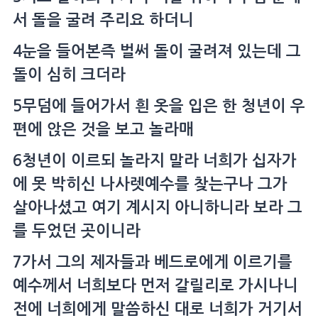
서 돌을 굴려 주리요 하더니
4
눈을 들어본즉 벌써 돌이 굴려져 있는데 그
돌이 심히 크더라
5
무덤
에 들어가서 흰 옷을 입은 한 청년이 우
편에 앉은 것을 보고 놀라매
6
청년이 이르되 놀라지 말라 너희가
십자가
에 못 박히신
나사렛
예수를 찾는구나 그가
살아나셨고 여기 계시지 아니하니라 보라 그
를 두었던 곳이니라
7
가서 그의
제자
들과
베드로
에게 이르기를
예수께서 너희보다 먼저
갈릴리
로 가시나니
전에 너희에게 말씀하신 대로 너희가 거기서