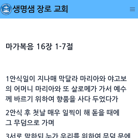
Skip
생명샘 장로 교회
to
content
마가복음 16장 1-7절
1
안식일
이 지나매 막달라
마리아
와
야고보
의
어머니
마리아
와 또
살로메
가 가서 예수
께 바르기 위하여
향품
을 사다 두었다가
2
안식 후 첫날 매우 일찍이 해 돋을 때에
그
무덤
으로 가며
3
서로 말하되 누가 우리를 위하여
무덤
문에