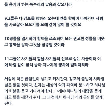
를 움키려 하는
독수리
의 날음과 같으니라
9
그들은 다 강포를 행하러 오는데 앞을 향하여 나아가며 사람
을 사로잡아 모으기를 모래 같이 많이 할 것이요
10
왕들을
멸시
하며
방백
을
조소
하며 모든
견고
한 성들을 비웃
고
흉벽
을 쌓아 그것을 점령할 것이라
11
그들은 자기들의 힘을 자기들의 신으로 삼는 자들이라 이
에
바람
같이 급히 몰아 지나치게 행하여
범죄
하리라
세상에 악은 끊임없이 생기고 커져간다. 강포와 불법이 사라질
날은 없을 것이다. 신자는 세상의 악과 패역에 분노하고 하나님
의 처분을 묻고 기다려야 한다. 그래야 하나님의 대답을 듣게
되고 뜻을 깨닫게 된다. 그 과정에서 하나님 식의 공의를 알게
된다.