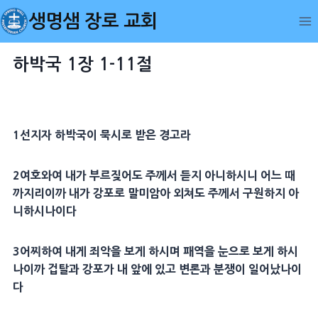
Skip
생명샘 장로 교회
to
content
하박국 1장 1-11절
1
선지자
하박국
이
묵시
로 받은 경고라
2
여호와여 내가 부르짖어도 주께서 듣지 아니하시니 어느 때
까지리이까 내가 강포로 말미암아 외쳐도 주께서
구원
하지 아
니하시나이다
3
어찌하여 내게 죄악을 보게 하시며
패역
을 눈으로 보게 하시
나이까 겁탈과 강포가 내 앞에 있고 변론과 분쟁이 일어났나이
다