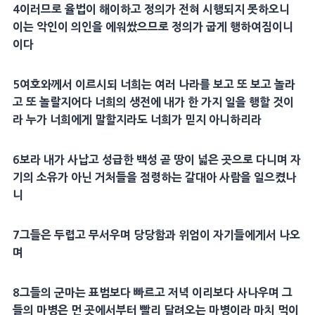
4
이러므로
율법
이 해이하고 정의가 전혀
시행
되지 못하오니
이는 악인이 의인을 에워쌌으므로 정의가 굽게 행하여짐이니
이다
5
여호와께서 이르시되 너희는 여러 나라를 보고 또 보고 놀라
고 또 놀랄지어다 너희의 생전에 내가 한 가지 일을 행할 것이
라 누가 너희에게 말할지라도 너희가 믿지 아니하리라
6
보라 내가 사납고 성급한 백성 곧 땅이 넓은 곳으로 다니며 자
기의
소유
가 아닌 거처들을 점령하는
갈대아
사람을 일으켰나
니
7
그들은 두렵고 무서우며 당당함과 위엄이 자기들에게서 나오
며
8
그들의 군마는
표범
보다 빠르고 저녁 이리보다 사나우며 그
들의
마병
은 먼 곳에서부터 빨리 달려오는
마병
이라 마치 먹이