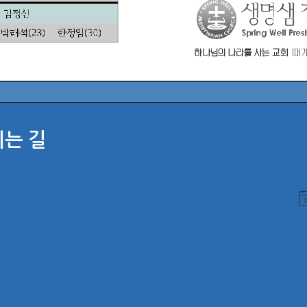
시는 길
N