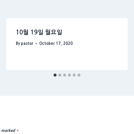
10월 19일 월요일
By
pastor
October 17, 2020
re marked
*