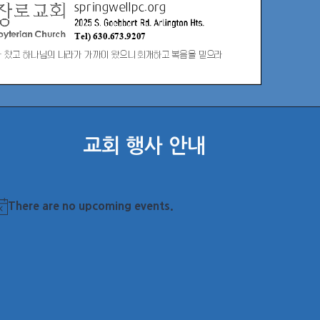
교회 행사 안내
There are no upcoming events.
otice