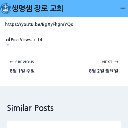
Skip
생명샘 장로 교회
to
content
https://youtu.be/BgXyFhgmYQs
Post Views:
14
Post
PREVIOUS
NEXT
8월 1일 주일
8월 2일 월요일
navigation
Similar Posts